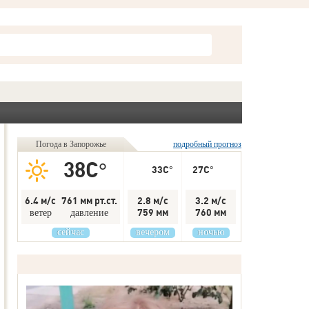
Погода в Запорожье
подробный прогноз
38C°
33C°
27C°
6.4 м/с
761 мм рт.ст.
2.8 м/с
3.2 м/с
759 мм
760 мм
ветер
давление
сейчас
вечером
ночью