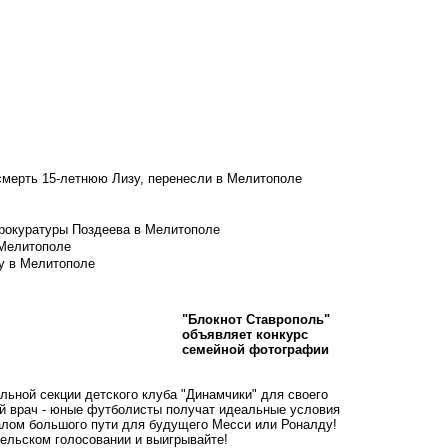
смерть 15-летнюю Лизу, перенесли в Мелитополе
рокуратуры Поздеева в Мелитополе
 Мелитополе
у в Мелитополе
"Блокнот Ставрополь"
объявляет конкурс
семейной фотографии
льной секции детского клуба "Динамчики" для своего
й врач - юные футболисты получат идеальные условия
чалом большого пути для будущего Месси или Роналду!
тельском голосовании и выигрывайте!