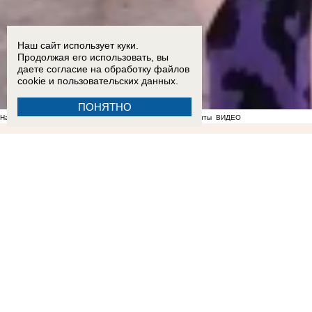
Наш сайт использует куки.
Продолжая его использовать, вы
даете согласие на обработку
файлов
cookie
и пользовательских данных.
ПОНЯТНО
На фоне отсутствия воды в Мелитополе появились спекулянты
ВИДЕО
21:28
Балицкий: дрон ВСУ ударил по рейсовому автобусу «Мелитополь-Токмак» в момент в
перевела ВСУ почти 58 000 рублей
ВИДЕО
14:33
ВТБ: объем выдачи ипотеки в России вы
Запорожской области
12:02
Густые клубы дыма за городом запечатлели жители Мелитопол
во время блэкаута
09:19
349 млн рублей ценой увольнений: в ДНР массово ликвидируют и объединяют школы
22:56
«Не нравится, закрывайтесь»: власти отказались понижать аренду работающим под
Запорожье
ВИДЕО
ФОТО
19:11
Вандалы сломали почти 20 надгробий на мелитопольском
Запорожской области
16:50
Слышали взрывы и думали, что снова летят БПЛА: жильцы сгоревшей парковки расск