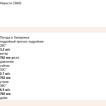
Новости СМИ2
Погода в Запорожье
подробный прогноз
подробнее
28C°
3.2 м/с
ветер
762 мм рт.ст.
давление
сейчас
33C°
2.7 м/с
762 мм
утром
38C°
6.5 м/с
760 мм
днём