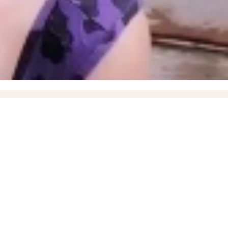
Токмака в Мелитополь
16:05
Озвучен приговор 57-летней жительнице Бердянска, которая
 военных в Орехов
13:00
Балицкий поручил наладить подвоз воды во время блэкаута в
е обращения «Блокнота»
09:33
Где зарядить телефон жителям Васильевки и Днепрорудного
вестно о новом главе регионального Минздрава Марселе Миннуллине
е время за всю СВО, новейшие БПЛА «Вурдалак» на поле боя и взятие Зарницы в
порожского Минздрава
17:37
Названо имя нового ИО министра здравоохранения