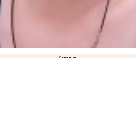
Сегодня
ысадки пассажиров
18:35
ВСУ ударили дроном по маршрутному автобусу, который ехал из 
рос на 38%
13:54
«ВСУ пропустили удар»: пророк Гиперборей предсказал заход российских
я
10:36
Власти объяснили задержку выплат выпускнику Днепрорудненского колледжа посл
 и детсады из-за экономии бюджета
08:34
От Татарстана до Запорожской области: что из
вчера
 обстрелами бизнесменам из Васильевки
19:30
Новости СВО: для РФ настало самое опасно
 кладбище
ФОТО
18:22
Стала известна причина ухода Дмитрия Ванькова с поста главы за
азали, как пережили страшную ночь
ВИДЕО