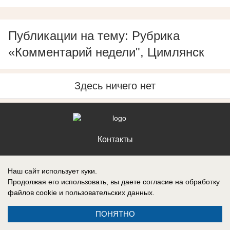
Публикации на тему: Рубрика
«Комментарий недели", Цимлянск
Здесь ничего нет
Контакты
Наш сайт использует куки.
Продолжая его использовать, вы даете согласие на обработку
файлов cookie
и пользовательских данных.
Запись о регистрации СМИ: Эл № ФС77-88610, выдано Федеральной
службой по надзору в сфере связи, информационных технологий и
массовых коммуникаций (Роскомнадзор) 05 ноября 2024 г.
ПОНЯТНО