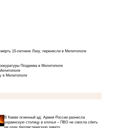
смерть 15-летнюю Лизу, перенесли в Мелитополе
рокуратуры Поздеева в Мелитополе
 Мелитополе
у в Мелитополе
В Киеве огненный ад: Армия России разнесла
украинскую столицу в клочья – ПВО не смогла сбить
ни одну баллистическую ракету