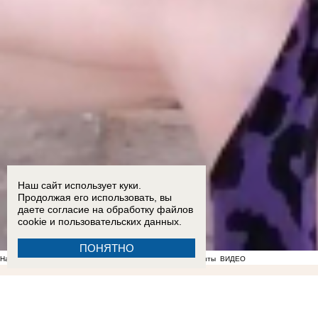
Наш сайт использует куки.
Продолжая его использовать, вы
даете согласие на обработку
файлов
cookie
и пользовательских данных.
ПОНЯТНО
На фоне отсутствия воды в Мелитополе появились спекулянты
ВИДЕО
22:56
«Не нравится, закрывайтесь»: власти отказались понижать аренду работающим под
Запорожье
ВИДЕО
ФОТО
19:11
Вандалы сломали почти 20 надгробий на мелитопольском
Запорожской области