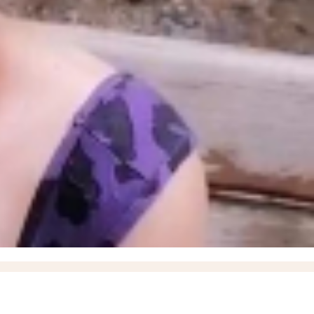
е время за всю СВО, новейшие БПЛА «Вурдалак» на поле боя и взятие Зарницы в
порожского Минздрава
17:37
Названо имя нового ИО министра здравоохранения