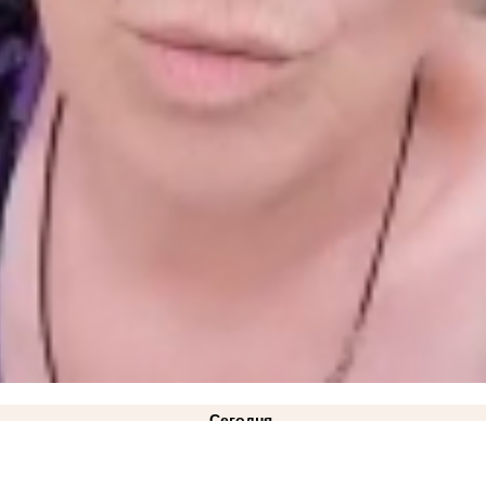
Сегодня
 обстрелами бизнесменам из Васильевки
19:30
Новости СВО: для РФ настало самое опасно
 кладбище
ФОТО
18:22
Стала известна причина ухода Дмитрия Ванькова с поста главы за