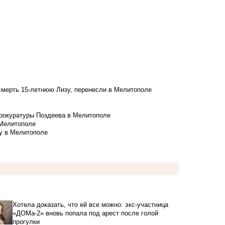
смерть 15-летнюю Лизу, перенесли в Мелитополе
рокуратуры Поздеева в Мелитополе
 Мелитополе
у в Мелитополе
Хотела доказать, что ей все можно: экс-участница
«ДОМа-2» вновь попала под арест после голой
прогулки