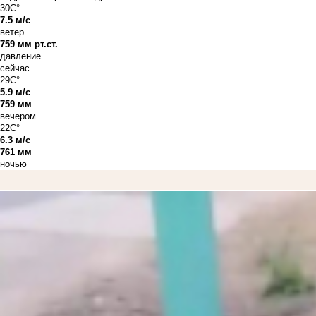
30C°
7.5 м/с
ветер
759 мм рт.ст.
давление
сейчас
29C°
5.9 м/с
759 мм
вечером
22C°
6.3 м/с
761 мм
ночью