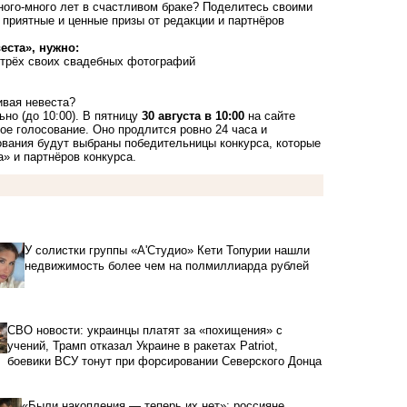
ного-много лет в счастливом браке? Поделитесь своими
приятные и ценные призы от редакции и партнёров
еста», нужно:
 трёх своих свадебных фотографий
ивая невеста?
но (до 10:00). В пятницу
30 августа в 10:00
на сайте
е голосование. Оно продлится ровно 24 часа и
ования будут выбраны победительницы конкурса, которые
» и партнёров конкурса.
У солистки группы «А'Студио» Кети Топурии нашли
недвижимость более чем на полмиллиарда рублей
СВО новости: украинцы платят за «похищения» с
учений, Трамп отказал Украине в ракетах Patriot,
боевики ВСУ тонут при форсировании Северского Донца
«Были накопления — теперь их нет»: россияне