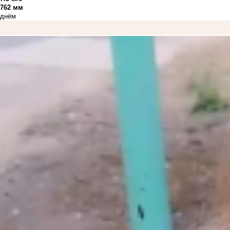
762 мм
днём