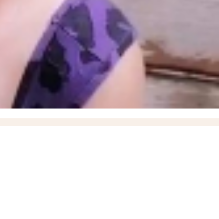
ышевского округа
18:57
О работах по восстановлению электроснабжения рассказал
итить кожу летом и снизить риск рака кожи, рассказали запорожцам
13:07
17-летний
17
Балицкий: дроны ВСУ атаковали Мелитополь, Энергодар и еще семь округов
а мутную воду из-под крана
08:20
Адресные подвозы воды организовали из-за блэкаута в
обусу "Мелитополь - Токмак"
» в момент высадки пассажиров
18:35
ВСУ ударили дроном по маршрутному автобусу,
ки в России вырос на 38%
13:54
«ВСУ пропустили удар»: пророк Гиперборей предсказал
ли Мелитополя
10:36
Власти объяснили задержку выплат выпускнику Днепрорудненского