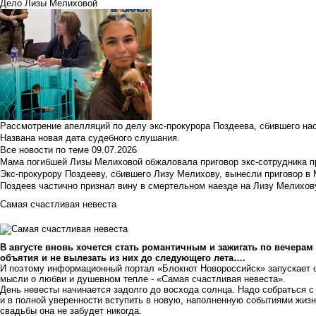
Дело Лизы Мелиховой
Рассмотрение апелляций по делу экс-прокурора Поздеева, сбившего на
Названа новая дата судебного слушания.
Все новости по теме
09.07.2026
Мама погибшей Лизы Мелиховой обжаловала приговор экс-сотрудника п
Экс-прокурору Поздееву, сбившего Лизу Мелихову, вынесли приговор в
Поздеев частично признал вину в смертельном наезде на Лизу Мелихов
Самая счастливая невеста
В августе вновь хочется стать романтичным и зажигать по вечерам 
объятия и не вылезать из них до следующего лета….
И поэтому информационный портал «Блокнот Новороссийск» запускает 
мысли о любви и душевном тепле - «Самая счастливая невеста».
День невесты начинается задолго до восхода солнца. Надо собраться 
и в полной уверенности вступить в новую, наполненную событиями жизн
свадьбы она не забудет никогда.