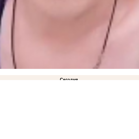
Сегодня
ВИДЕО
21:10
«Газа нет и не предвидится»: в Минэнерго ответили на жалобы жителей Куйб
лицкий: режим ЧС техногенного характера действует в Запорожской области
14:34
Как защ
2:08
Министерство АПК опровергло проблемы со сбором урожая в Запорожской области
11:
Токмака 12 годами колонии
ВИДЕО
08:45
«Как готовить еду?»: жительница Токмака показал
 Запорожской области
00:10
Стал известен список раненых при ударе ВСУ по рейсовому авт
6 августа
ковано фото
21:28
Балицкий: дрон ВСУ ударил по рейсовому автобусу «Мелитополь-Токмак
янска, которая перевела ВСУ почти 58 000 рублей
ВИДЕО
14:33
ВТБ: объем выдачи ипоте
я блэкаута в Запорожской области
12:02
Густые клубы дыма за городом запечатлели жите