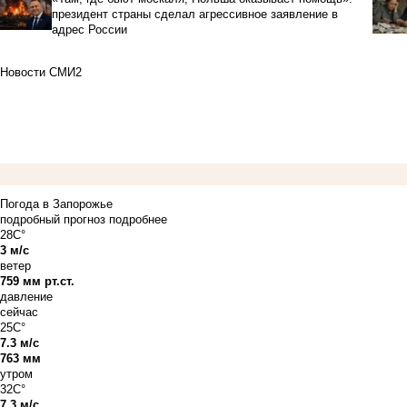
президент страны сделал агрессивное заявление в
адрес России
Новости СМИ2
Погода в Запорожье
подробный прогноз
подробнее
28C°
3 м/с
ветер
759 мм рт.ст.
давление
сейчас
25C°
7.3 м/с
763 мм
утром
32C°
7.3 м/с