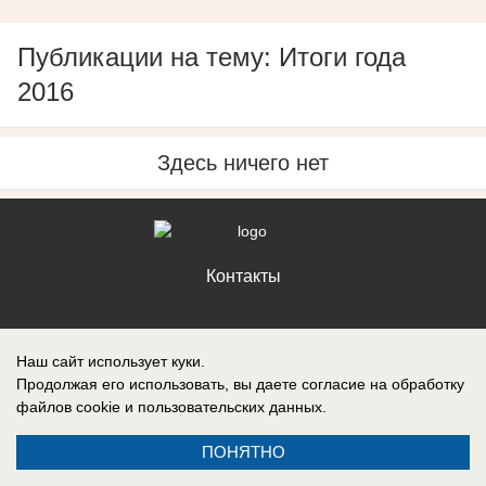
Публикации на тему: Итоги года
2016
Здесь ничего нет
Контакты
Наш сайт использует куки.
Продолжая его использовать, вы даете согласие на обработку
Запись о регистрации СМИ: Эл № ФС77-88610, выдано Федеральной
файлов cookie
и пользовательских данных.
службой по надзору в сфере связи, информационных технологий и
массовых коммуникаций (Роскомнадзор) 05 ноября 2024 г.
ПОНЯТНО