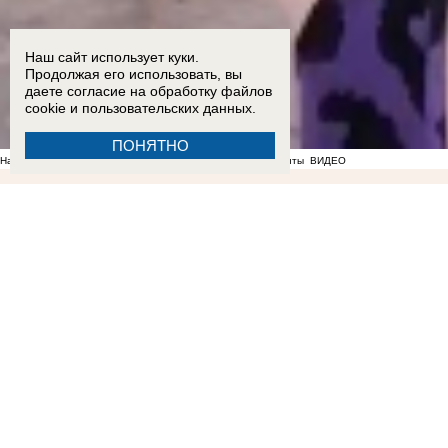
Наш сайт использует куки.
Продолжая его использовать, вы
даете согласие на обработку
файлов
cookie
и пользовательских данных.
ПОНЯТНО
На фоне отсутствия воды в Мелитополе появились спекулянты
ВИДЕО
10:44
Жители Каменки-Днепровской самостоятельно потушили степной пожар
16:25
В «Запорожьеэнерго» ответили, почему микрорайон Морозова в Бердянске остался б