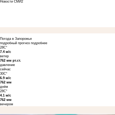
Новости СМИ2
Погода в Запорожье
подробный прогноз
подробнее
28C°
7.4 м/с
ветер
762 мм рт.ст.
давление
сейчас
30C°
6.9 м/с
762 мм
днём
28C°
4.1 м/с
762 мм
вечером