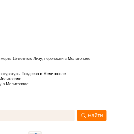
смерть 15-летнюю Лизу, перенесли в Мелитополе
рокуратуры Поздеева в Мелитополе
 Мелитополе
у в Мелитополе
Найти