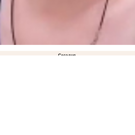
Сегодня
вчера
ез света