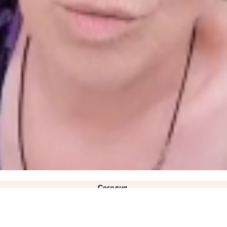
Сегодня
ся на фронт и удары ВСУ по гражданским автомобилям
12:35
Боец МОГ рассказал, как на т
й самостоятельно потушили степной пожар
вчера