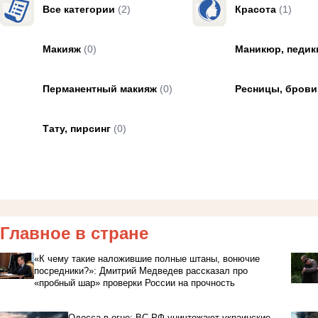
Все категории
(2)
Красота
(1)
Макияж
(0)
Маникюр, педи
Перманентный макияж
(0)
Ресницы, брови
Тату, пирсинг
(0)
Главное в стране
«К чему такие наложившие полные штаны, вонючие
посредники?»: Дмитрий Медведев рассказал про
«пробный шар» проверки России на прочность
Одесса в огне: ВС РФ уничтожают украинские