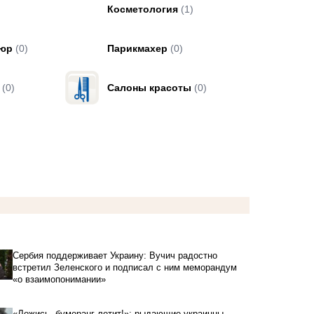
Косметология
(1)
кюр
(0)
Парикмахер
(0)
(0)
Салоны красоты
(0)
Сербия поддерживает Украину: Вучич радостно
встретил Зеленского и подписал с ним меморандум
«о взаимопонимании»
«Ложись, бумеранг летит!»: рыдающие украинцы