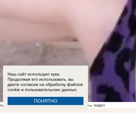
Наш сайт использует куки.
Продолжая его использовать, вы
даете согласие на обработку
файлов
cookie
и пользовательских данных.
ПОНЯТНО
На фоне отсутствия воды в Мелитополе появились спекулянты
ВИДЕО
13:49
Новости СВО: ВС РФ закрепились в Малой Токмачке, 50 тысяч солдат КНДР отправят
бойца ВС РФ в тыловом госпитале Запорожской области
10:44
Жители Каменки-Днепровско