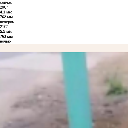
сейчас
29C°
4.1 м/с
762 мм
вечером
21C°
5.5 м/с
763 мм
ночью