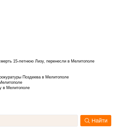
смерть 15-летнюю Лизу, перенесли в Мелитополе
рокуратуры Поздеева в Мелитополе
 Мелитополе
у в Мелитополе
Найти