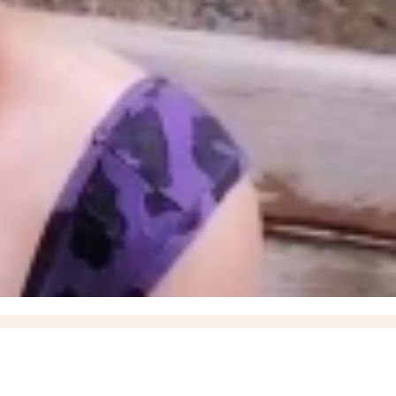
рассе «Новороссия» борются с дронами Hornet
11:23
Хирурги извлекли взрывчатку из раны