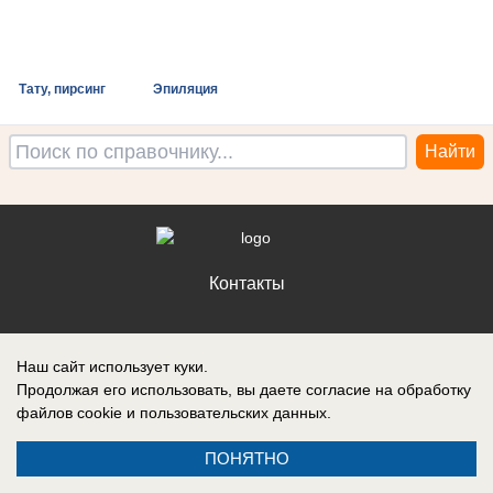
Тату, пирсинг
Эпиляция
Контакты
Наш сайт использует куки.
Продолжая его использовать, вы даете согласие на обработку
Запись о регистрации СМИ: Эл № ФС77-88610, выдано Федеральной
файлов cookie
и пользовательских данных.
службой по надзору в сфере связи, информационных технологий и
массовых коммуникаций (Роскомнадзор) 05 ноября 2024 г.
ПОНЯТНО