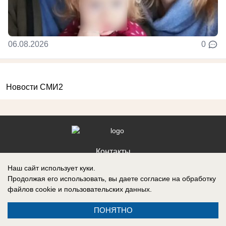
06.08.2026
0
Новости СМИ2
Контакты
Наш сайт использует куки.
Продолжая его использовать, вы даете согласие на обработку
файлов cookie
и пользовательских данных.
Запись о регистрации СМИ: Эл № ФС77-88610, выдано Федеральной
ПОНЯТНО
службой по надзору в сфере связи, информационных технологий и
массовых коммуникаций (Роскомнадзор) 05 ноября 2024 г.