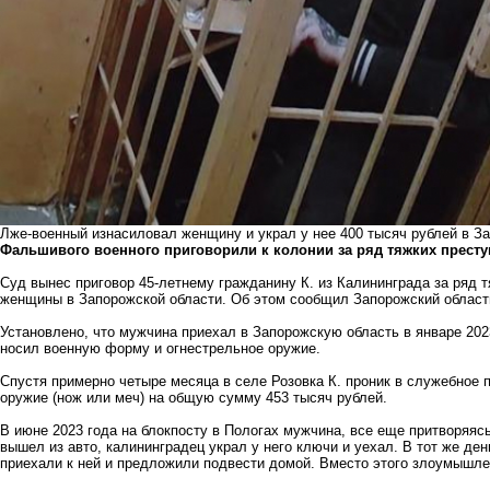
Лже-военный изнасиловал женщину и украл у нее 400 тысяч рублей в З
Фальшивого военного приговорили к колонии за ряд тяжких престу
Суд вынес приговор 45-летнему гражданину К. из Калининграда за ряд 
женщины в Запорожской области. Об этом сообщил Запорожский област
Установлено, что мужчина приехал в Запорожскую область в январе 202
носил военную форму и огнестрельное оружие.
Спустя примерно четыре месяца в селе Розовка К. проник в служебное
оружие (нож или меч) на общую сумму 453 тысяч рублей.
В июне 2023 года на блокпосту в Пологах мужчина, все еще притворяя
вышел из авто, калининградец украл у него ключи и уехал. В тот же д
приехали к ней и предложили подвести домой. Вместо этого злоумышле