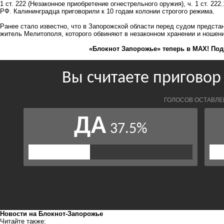
1 ст. 222 (Незаконное приобретение огнестрельного оружия), ч. 1 ст. 22
РФ. Калининградца приговорили к 10 годам колонии строгого режима.
Ранее стало известно, что в Запорожской области перед судом предста
житель Мелитополя, которого обвиняют в незаконном
хранении и ношен
«Блокнот Запорожье» теперь в MAX! Под
Новости на Блoкнoт-Запорожье
Читайте также: