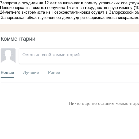
Запорожца осудили на 12 лет за шпионаж в пользу украинских спецслу
Пенсионерка из Токмака получила 15 лет за государственную измену
(1
24-летнего экстремиста из Новоконстантиновки осудят в Запорожской о
Запорожская область
уголовное дело
суд
приговор
изнасилование
кража
мо
Комментарии
Новые
Лучшие
Ранее
Никто ещё не оставил комментари