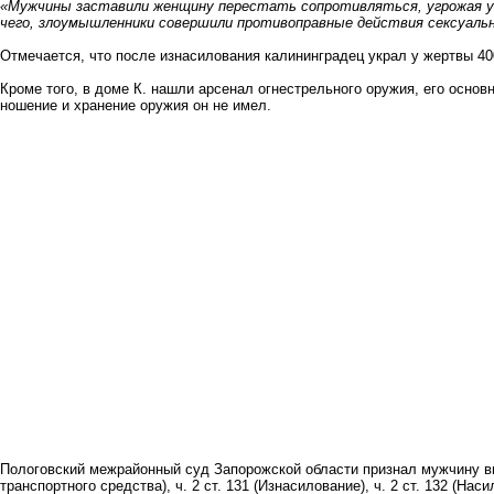
«Мужчины заставили женщину перестать сопротивляться, угрожая уб
чего, злоумышленники совершили противоправные действия сексуаль
Отмечается, что после изнасилования калининградец украл у жертвы 40
Кроме того, в доме К. нашли арсенал огнестрельного оружия, его основ
ношение и хранение оружия он не имел.
Пологовский межрайонный суд Запорожской области признал мужчину винов
транспортного средства), ч. 2 ст. 131 (Изнасилование), ч. 2 ст. 132 (Наси