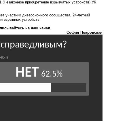
2.1 (Незаконное приобретение взрывчатых устройств) УК
нет участник диверсионного сообщества, 24-летний
ии взрывных устройств
.
писывайтесь на наш канал.
София Покровская