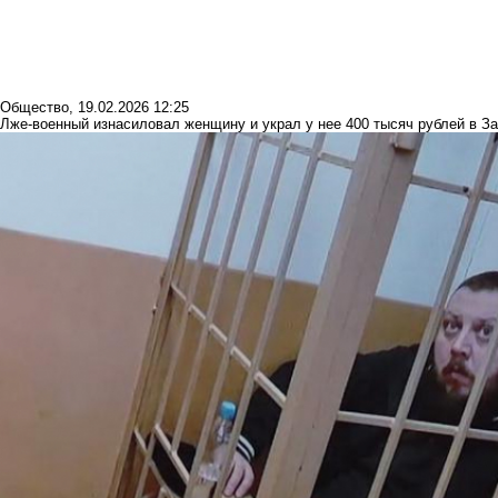
Общество
,
19.02.2026 12:25
Лже-военный изнасиловал женщину и украл у нее 400 тысяч рублей в З