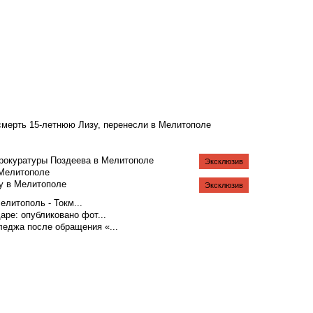
смерть 15-летнюю Лизу, перенесли в Мелитополе
рокуратуры Поздеева в Мелитополе
Эксклюзив
 Мелитополе
у в Мелитополе
Эксклюзив
литополь - Токм...
аре: опубликовано фот...
еджа после обращения «...