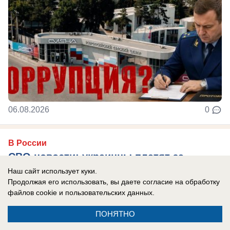
06.08.2026
0
В России
СВО новости: украинцы платят за
«похищения» с учений, Трамп отказал
Наш сайт использует куки.
Продолжая его использовать, вы даете согласие на обработку
Украине в ракетах Patriot, боевики ВСУ
файлов cookie
и пользовательских данных.
тонут при форсировании Северского
Донца
ПОНЯТНО