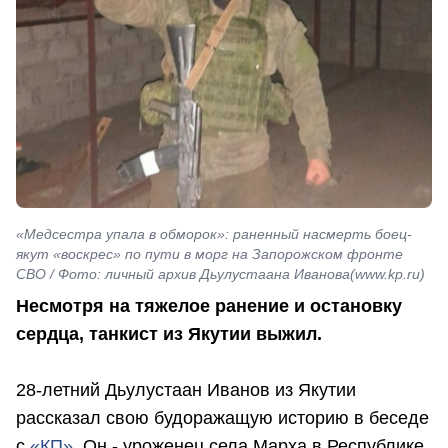
«Медсестра упала в обморок»: раненный насмерть боец-
якут «воскрес» по пути в морг на Запорожском фронте
СВО / Фото: личный архив Дьулустаана Иванова(www.kp.ru)
Несмотря на тяжелое ранение и остановку
сердца, танкист из Якутии выжил.
28-летний Дьулустаан Иванов из Якутии
рассказал свою будоражащую историю в беседе
с
«КП»
. Он - уроженец села Марха в Республике