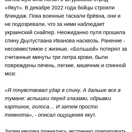
«Якут». В декабре 2022 года бойцы строили
блиндаж. Пока военные таскали брёвна, они и
не подозревали, что за ними наблюдает
украинский снайпер. Неожиданно пуля прошила
спину Дьулустаана Иванова насквозь. Ранение -
несовместимое с жизнью. «Большой» потерял за
считанные минуты три литра крови, были
повреждены печень, легкие, кишечник и спинной
мозг.
«Я почувствовал удар в спину. А дальше все в
тумане: вспышки перед глазами, обрывки
картинок, голоса… И затем просто
темнота»
, - описал ощущения якут.
Затем медики принялись экстренно оперировать