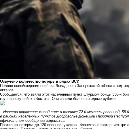
Озвучено количество потерь в рядах ВСУ.
Полное освобождение посёлка Левадное в Запорожской области подтве
октября.
Сообщается, что взяли этот населенный пункт штурмом бойцы 336-й бр
группировку войск «Восток». Они заняли более выгодные рубежи.
– Нанесли поражение живой силе и технике 72-й механизированной, 58
в районах населенных пунктов Доброволье Донецкой Народной Республ
официальном сообщении ведомства.
Противник потерял до 120 военнослужащих, бронетранспортер, четыре 