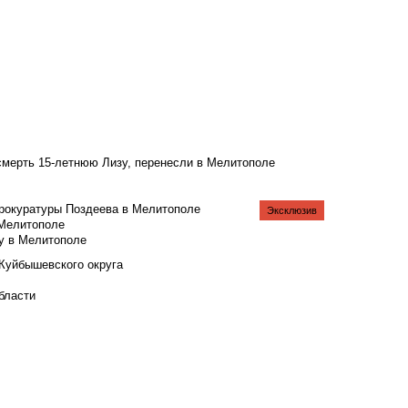
смерть 15-летнюю Лизу, перенесли в Мелитополе
рокуратуры Поздеева в Мелитополе
Эксклюзив
 Мелитополе
у в Мелитополе
 Куйбышевского округа
бласти