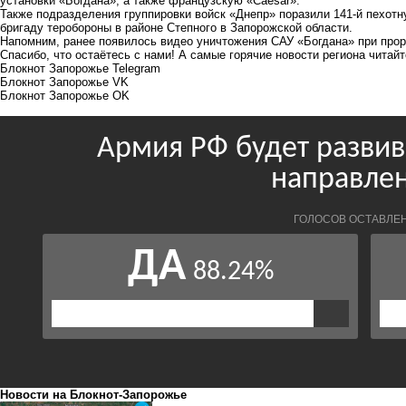
установки «Богдана», а также французскую «Caesar».
Также подразделения группировки войск «Днепр» поразили 141-й пехотн
бригаду теробороны в районе Степного в Запорожской области.
Напомним, ранее появилось
видео
уничтожения САУ «Богдана» при прор
Спасибо, что остаётесь с нами! А самые горячие новости региона читай
Блокнот Запорожье Telegram
Блокнот Запорожье VK
Блокнот Запорожье OK
Новости на Блoкнoт-Запорожье