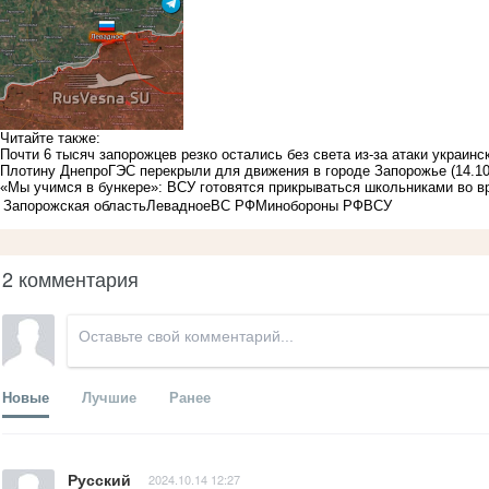
Читайте также:
Почти 6 тысяч запорожцев резко остались без света из-за атаки украин
Плотину ДнепроГЭС перекрыли для движения в городе Запорожье
(14.1
«Мы учимся в бункере»: ВСУ готовятся прикрываться школьниками во в
Запорожская область
Левадное
ВС РФ
Минобороны РФ
ВСУ
2 комментария
Новые
Лучшие
Ранее
Русский
2024.10.14 12:27