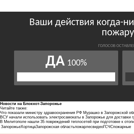
Новости на Блoкнoт-Запорожье
Читайте также:
Что показали министру здравоохранения РФ Мурашко в Запорожской об
ВСУ начали использовать электросамокаты в Запорожье для доставки г
В Мелитополе нашли 35 повреждений теплосетей при подготовке к отоп
Запорожье
Хортица
Запорожская область
пожар
лес
видео
ГСЧС
пожарные