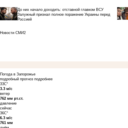
До них начало доходить: отставной главком ВСУ
Залужный признал полное поражение Украины перед
Россией
Новости СМИ2
Погода в Запорожье
подробный прогноз
подробнее
33C°
3.3 м/с
ветер
762 мм рт.ст.
давление
сейчас
36C°
6.3 м/с
761 мм
днём