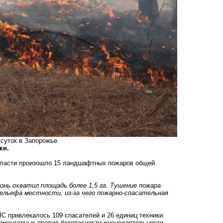
 суток в Запорожье
ки.
 области произошло 15 ландшафтных пожаров общей
нь охватил площадь более 1,5 га. Тушение пожара
ельефа местности, из-за чего пожарно-спасательная
ЧС привлекалось 109 спасателей и 26 единиц техники.
ементарных правил безопасности жизнедеятельности,