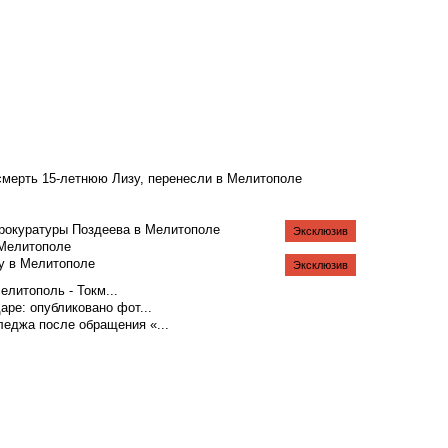
смерть 15-летнюю Лизу, перенесли в Мелитополе
рокуратуры Поздеева в Мелитополе
Эксклюзив
 Мелитополе
у в Мелитополе
Эксклюзив
литополь - Токм...
аре: опубликовано фот...
еджа после обращения «...