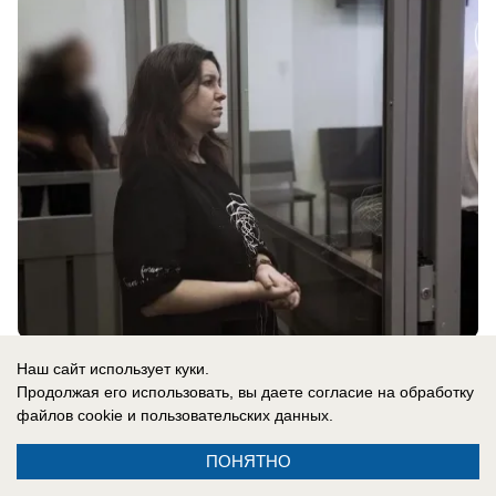
сегодня в 09:57
0
Наш сайт использует куки.
Продолжая его использовать, вы даете согласие на обработку
файлов cookie
и пользовательских данных.
Письмо в редакцию
«Как готовить еду?»: жительница
ПОНЯТНО
Токмака показала мутную воду из-под