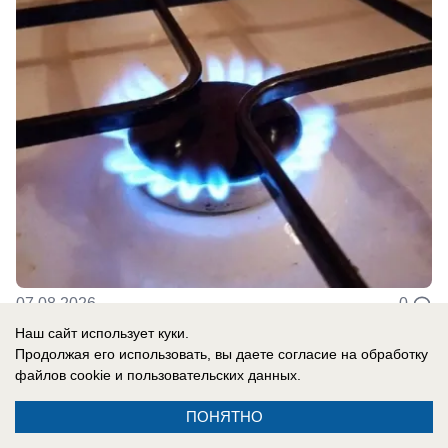
07.08.2026
0
Наш сайт использует куки.
Продолжая его использовать, вы даете согласие на обработку
Общество
файлов cookie
и пользовательских данных.
О работах по восстановлению
ПОНЯТНО
электроснабжения рассказал Балицкий