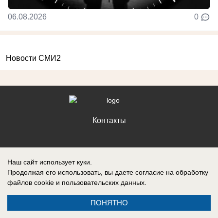
06.08.2026
0
Новости СМИ2
Контакты
Наш сайт использует куки.
Запись о регистрации СМИ: Эл № ФС77-88610, выдано Федеральной
Продолжая его использовать, вы даете согласие на обработку
службой по надзору в сфере связи, информационных технологий и
файлов cookie
и пользовательских данных.
массовых коммуникаций (Роскомнадзор) 05 ноября 2024 г.
ПОНЯТНО