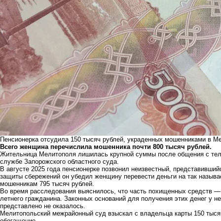
Пенсионерка отсудила 150 тысяч рублей, украденных мошенниками в М
Всего женщина перечислила мошенника почти 800 тысяч рублей.
Жительница Мелитополя лишилась крупной суммы после общения с тел
службе Запорожского областного суда.
В августе 2025 года пенсионерке позвонил неизвестный, представивши
защиты сбережений он убедил женщину перевести деньги на так называ
мошенникам 795 тысяч рублей.
Во время расследования выяснилось, что часть похищенных средств — 
летнего гражданина. Законных оснований для получения этих денег у не
представлено не оказалось.
Мелитопольский межрайонный суд взыскал с владельца карты 150 тысяч
обогащение.