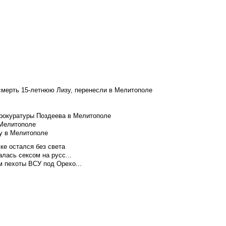
смерть 15-летнюю Лизу, перенесли в Мелитополе
рокуратуры Поздеева в Мелитополе
 Мелитополе
у в Мелитополе
ке остался без света
лась сексом на русс...
м пехоты ВСУ под Орехо...