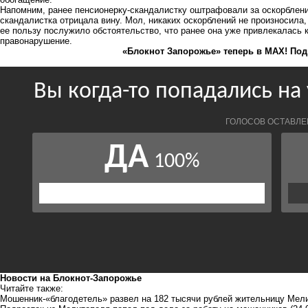
Напомним, ранее пенсионерку-скандалистку
оштрафовали за оскорблен
скандалистка отрицала вину. Мол, никаких оскорблений не произносила,
ее пользу послужило обстоятельство, что ранее она уже привлекалась 
правонарушение.
«Блокнот Запорожье» теперь в MAX! Под
Новости на Блoкнoт-Запорожье
Читайте также:
Мошенник-«благодетель» развел на 182 тысячи рублей жительницу Мел