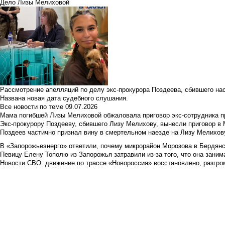
Дело Лизы Мелиховой
Рассмотрение апелляций по делу экс-прокурора Поздеева, сбившего на
Названа новая дата судебного слушания.
Все новости по теме
09.07.2026
Мама погибшей Лизы Мелиховой обжаловала приговор экс-сотрудника п
Экс-прокурору Поздееву, сбившего Лизу Мелихову, вынесли приговор в
Поздеев частично признал вину в смертельном наезде на Лизу Мелихов
В «Запорожьеэнерго» ответили, почему микрорайон Морозова в Бердянс
Певицу Елену Тополю из Запорожья затравили из-за того, что она занима
Новости СВО: движение по трассе «Новороссия» восстановлено, разгро