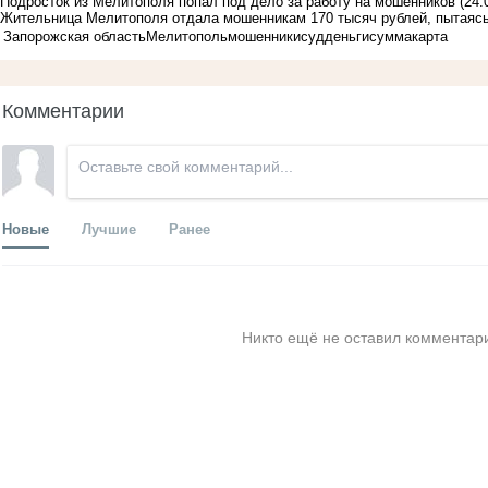
Подросток из Мелитополя попал под дело за работу на мошенников
(24.
Жительница Мелитополя отдала мошенникам 170 тысяч рублей, пытаясь
Запорожская область
Мелитополь
мошенники
суд
деньги
сумма
карта
Комментарии
Новые
Лучшие
Ранее
Никто ещё не оставил комментари