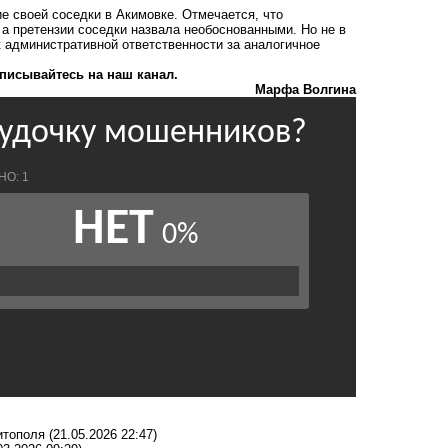
ие
своей соседки в Акимовке. Отмечается, что
 а претензии соседки назвала необоснованными. Но не в
к административной ответственности за аналогичное
писывайтесь на наш канал.
Марфа Волгина
итополя
(21.05.2026 22:47)