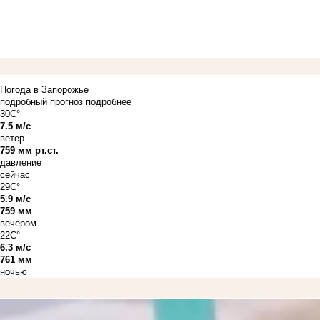
Погода в Запорожье
подробный прогноз
подробнее
30C°
7.5 м/с
ветер
759 мм рт.ст.
давление
сейчас
29C°
5.9 м/с
759 мм
вечером
22C°
6.3 м/с
761 мм
ночью