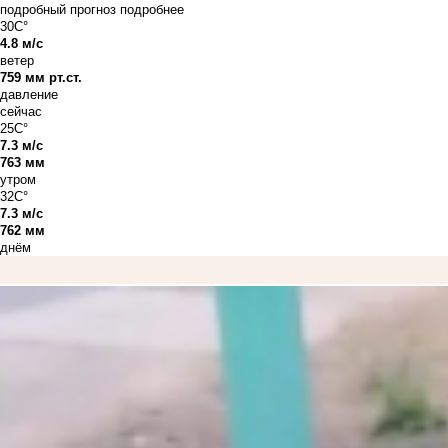
подробный прогноз
подробнее
30C°
4.8 м/с
ветер
759 мм рт.ст.
давление
сейчас
25C°
7.3 м/с
763 мм
утром
32C°
7.3 м/с
762 мм
днём