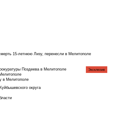
смерть 15-летнюю Лизу, перенесли в Мелитополе
рокуратуры Поздеева в Мелитополе
Эксклюзив
 Мелитополе
у в Мелитополе
 Куйбышевского округа
бласти