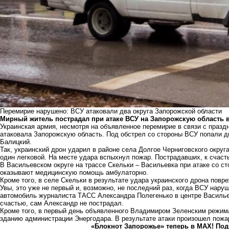
Перемирие нарушено: ВСУ атаковали два округа Запорожской области
Мирный житель пострадал при атаке ВСУ на Запорожскую область 
Украинская армия, несмотря на объявленное перемирие в связи с празд
атаковала Запорожскую область. Под обстрел со стороны ВСУ попали дв
Балицкий.
Так, украинский дрон ударил в районе села Долгое Черниговского окру
один легковой. На месте удара вспыхнул пожар. Пострадавших, к счаст
В Васильевском округе на трассе Скельки – Васильевка при атаке со 
оказывают медицинскую помощь амбулаторно.
Кроме того, в селе Скельки в результате удара украинского дрона повр
Увы, это уже не первый и, возможно, не последний раз, когда ВСУ нар
автомобиль журналиста ТАСС Александра Полегенько в центре Василь
счастью, сам Александр не пострадал.
Кроме того, в первый день объявленного Владимиром Зеленским режима
зданию администрации Энергодара
. В результате атаки произошел пожа
«Блокнот Запорожье» теперь в MAX! Под