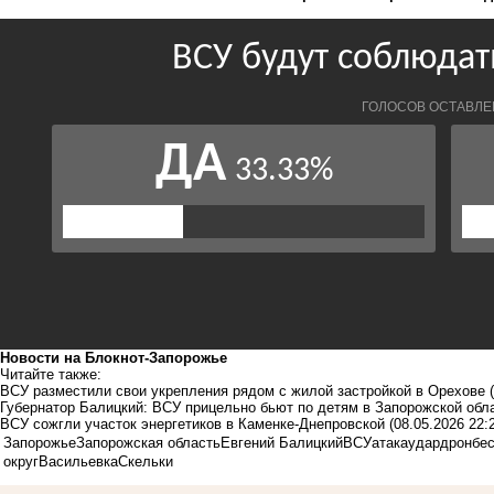
Новости на Блoкнoт-Запорожье
Читайте также:
ВСУ разместили свои укрепления рядом с жилой застройкой в Орехове
Губернатор Балицкий: ВСУ прицельно бьют по детям в Запорожской обл
ВСУ сожгли участок энергетиков в Каменке-Днепровской
(08.05.2026 22:
Запорожье
Запорожская область
Евгений Балицкий
ВСУ
атака
удар
дрон
бе
округ
Васильевка
Скельки