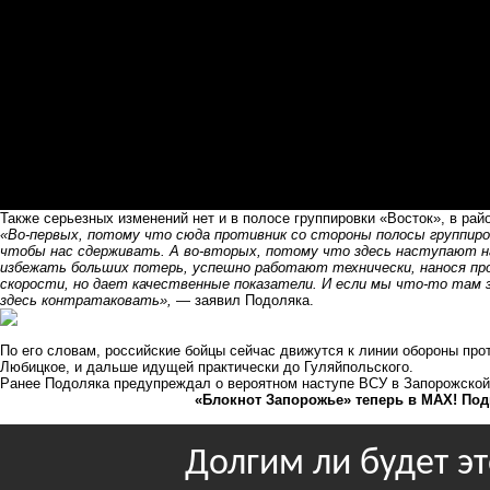
Также серьезных изменений нет и в полосе группировки «Восток», в райо
«Во-первых, потому что сюда противник со стороны полосы группиро
чтобы нас сдерживать. А во-вторых, потому что здесь наступают
избежать больших потерь, успешно работают технически, нанося пр
скорости, но дает качественные показатели. И если мы что-то там 
здесь контратаковать»,
— заявил Подоляка.
По его словам, российские бойцы сейчас движутся к линии обороны про
Любицкое, и дальше идущей практически до Гуляйпольского.
Ранее Подоляка предупреждал о
вероятном наступе ВСУ в Запорожской
«Блокнот Запорожье» теперь в MAX! Под