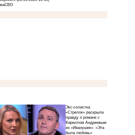
яка
СВО
Экс-солистка
«Стрелок» раскрыла
правду о романе с
Кириллом Андреевым
из «Иванушек»: «Эта
была любовь»