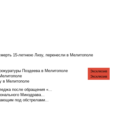
смерть 15-летнюю Лизу, перенесли в Мелитополе
рокуратуры Поздеева в Мелитополе
Эксклюзив
 Мелитополе
Эксклюзив
у в Мелитополе
еджа после обращения «...
ионального Минздрава...
тающим под обстрелами...