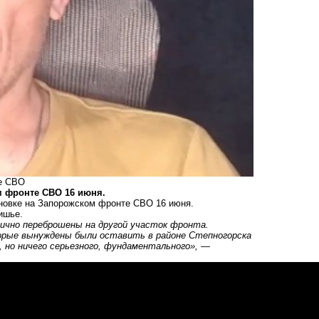
е СВО
м фронте СВО 16 июня.
ановке на Запорожском фронте СВО 16 июня.
ишье.
тично переброшены на другой участок фронта.
орые вынуждены были оставить в районе Степногорска
 но ничего серьезного, фундаментального»,
—