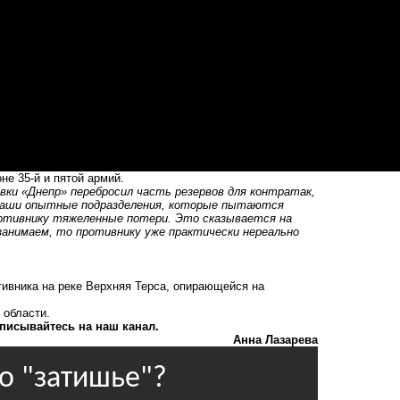
не 35-й и пятой армий.
вки «Днепр» перебросил часть резервов для контратак,
 наши опытные подразделения, которые пытаются
отивнику тяжеленные потери. Это сказывается на
занимаем, то противнику уже практически нереально
тивника на реке Верхняя Терса, опирающейся на
 области
.
писывайтесь на наш канал.
Анна Лазарева