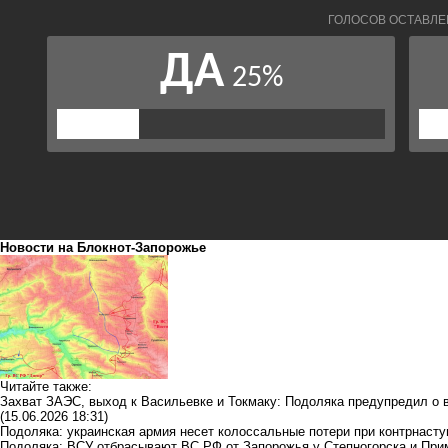
Новости на Блoкнoт-Запорожье
Читайте также:
Захват ЗАЭС, выход к Васильевке и Токмаку: Подоляка предупредил о 
(15.06.2026 18:31)
Подоляка: украинская армия несет колоссальные потери при контрнасту
Подоляка: ВСУ отбрасывают ВС РФ от Запорожья у Степногорска и При