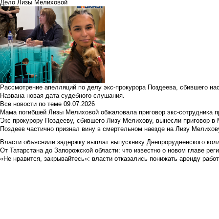
Дело Лизы Мелиховой
Рассмотрение апелляций по делу экс-прокурора Поздеева, сбившего на
Названа новая дата судебного слушания.
Все новости по теме
09.07.2026
Мама погибшей Лизы Мелиховой обжаловала приговор экс-сотрудника п
Экс-прокурору Поздееву, сбившего Лизу Мелихову, вынесли приговор в
Поздеев частично признал вину в смертельном наезде на Лизу Мелихов
Власти объяснили задержку выплат выпускнику Днепрорудненского колл
От Татарстана до Запорожской области: что известно о новом главе рег
«Не нравится, закрывайтесь»: власти отказались понижать аренду рабо