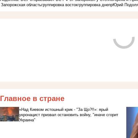
Запорожская область
группировка восток
группировка днепр
Юрий Подол
Главное в стране
«Над Киевом истошный крик - "За Що?!!»: ярый
укронацист призвал остановить войну, "иначе сгорит
Украина"