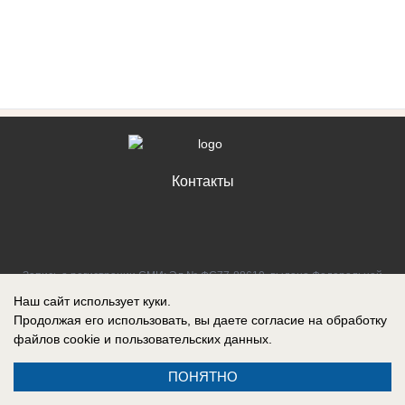
Контакты
Запись о регистрации СМИ: Эл № ФС77-88610, выдано Федеральной
службой по надзору в сфере связи, информационных технологий и
Наш сайт использует куки.
массовых коммуникаций (Роскомнадзор) 05 ноября 2024 г.
Продолжая его использовать, вы даете согласие на обработку
файлов cookie
и пользовательских данных.
ПОНЯТНО