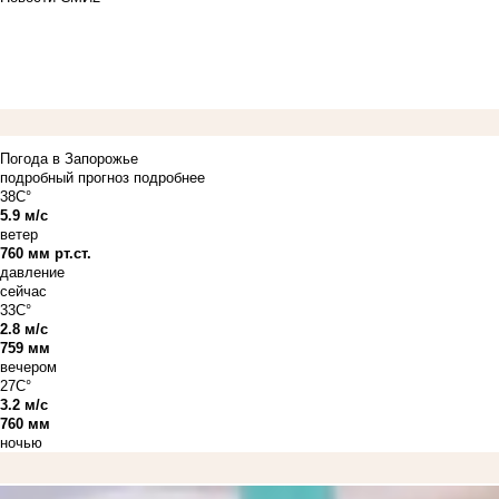
Погода в Запорожье
подробный прогноз
подробнее
38C°
5.9 м/с
ветер
760 мм рт.ст.
давление
сейчас
33C°
2.8 м/с
759 мм
вечером
27C°
3.2 м/с
760 мм
ночью