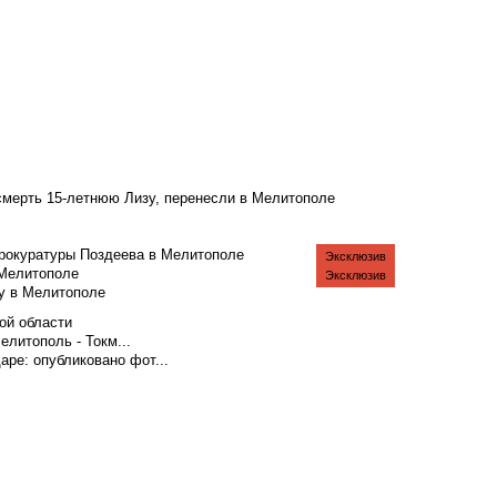
смерть 15-летнюю Лизу, перенесли в Мелитополе
рокуратуры Поздеева в Мелитополе
Эксклюзив
 Мелитополе
Эксклюзив
у в Мелитополе
ой области
литополь - Токм...
аре: опубликовано фот...