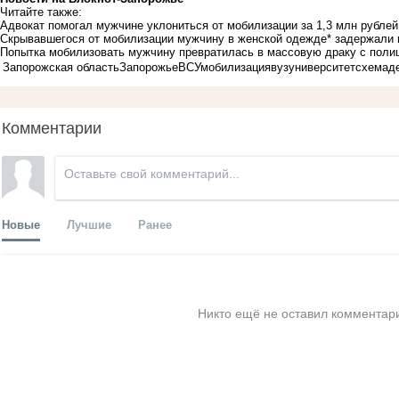
Читайте также:
Адвокат помогал мужчине уклониться от мобилизации за 1,3 млн рублей
Скрывавшегося от мобилизации мужчину в женской одежде* задержали 
Попытка мобилизовать мужчину превратилась в массовую драку с поли
Запорожская область
Запорожье
ВСУ
мобилизация
вуз
университет
схема
д
Комментарии
Новые
Лучшие
Ранее
Никто ещё не оставил комментари