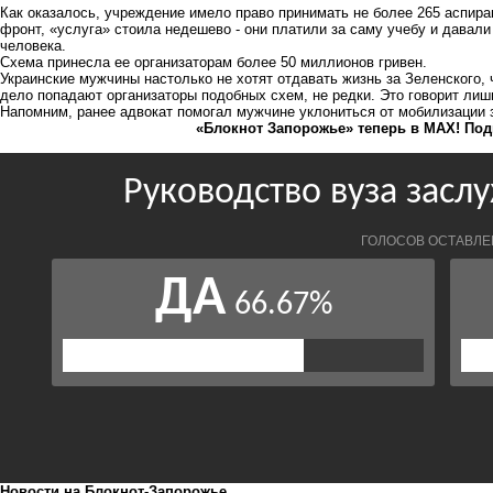
Как оказалось, учреждение имело право принимать не более 265 аспир
фронт, «услуга» стоила недешево - они платили за саму учебу и давали 
человека.
Схема принесла ее организаторам более 50 миллионов гривен.
Украинские мужчины настолько не хотят отдавать жизнь за Зеленского, 
дело попадают организаторы подобных схем, не редки. Это говорит лишь 
Напомним, ранее адвокат
помогал мужчине уклониться от мобилизации
з
«Блокнот Запорожье» теперь в MAX! Под
Новости на Блoкнoт-Запорожье