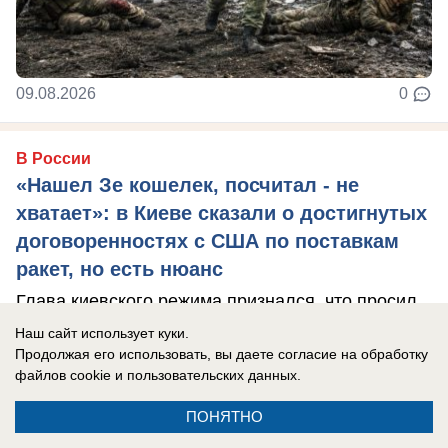
09.08.2026
0
В России
«Нашел Зе кошелек, посчитал - не
хватает»: в Киеве сказали о достигнутых
договоренностях с США по поставкам
ракет, но есть нюанс
Глава киевского режима признался, что просил
перехватчики у Израиля, но там даже за деньги
Наш сайт использует куки.
Продолжая его использовать, вы даете согласие на обработку
не продали.
файлов cookie
и пользовательских данных.
ПОНЯТНО