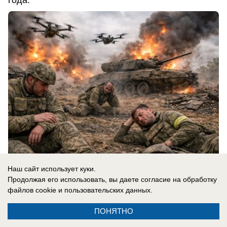
Наш сайт использует куки.
07.08.2026
0
Продолжая его использовать, вы даете согласие на обработку
файлов cookie
и пользовательских данных.
В России
ПОНЯТНО
«Там, где бьют москаля, Польша