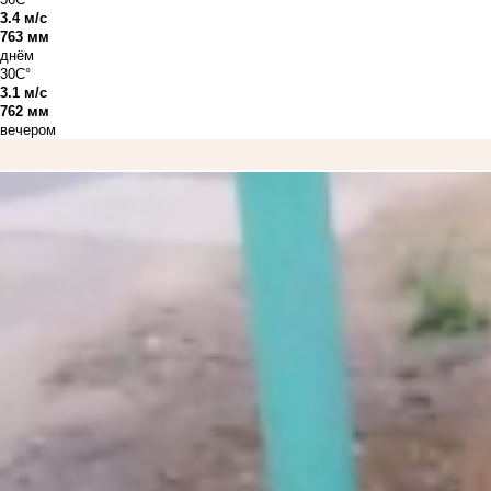
3.4 м/с
763 мм
днём
30C°
3.1 м/с
762 мм
вечером