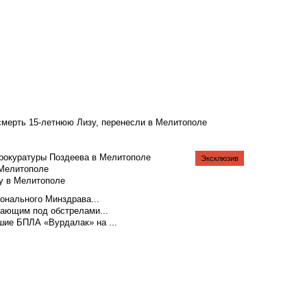
смерть 15-летнюю Лизу, перенесли в Мелитополе
рокуратуры Поздеева в Мелитополе
Эксклюзив
 Мелитополе
у в Мелитополе
ионального Минздрава...
тающим под обстрелами...
шие БПЛА «Вурдалак» на ...