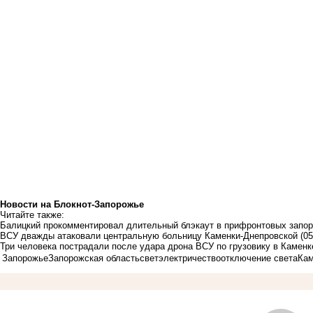
Новости на Блoкнoт-Запорожье
Читайте также:
Балицкий прокомментировал длительный блэкаут в прифронтовых запор
ВСУ дважды атаковали центральную больницу Каменки-Днепровской
(05
Три человека пострадали после удара дрона ВСУ по грузовику в Камен
Запорожье
Запорожская область
свет
электричество
отключение света
Кам