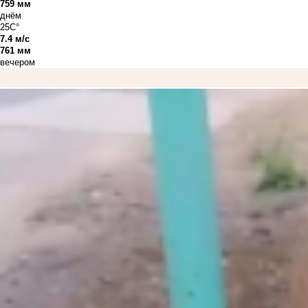
759 мм
днём
25C°
7.4 м/с
761 мм
вечером