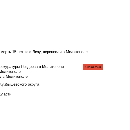
смерть 15-летнюю Лизу, перенесли в Мелитополе
рокуратуры Поздеева в Мелитополе
Эксклюзив
 Мелитополе
у в Мелитополе
 Куйбышевского округа
бласти