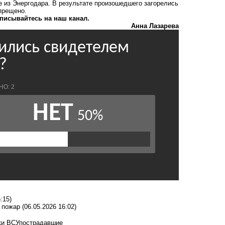
 из Энергодара. В результате произошедшего загорелись
прещено.
писывайтесь на наш канал.
Анна Лазарева
:15)
 пожар
(06.05.2026 16:02)
ки ВСУ
пострадавшие