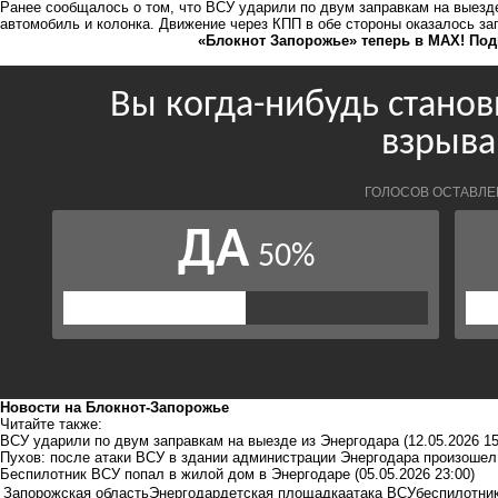
Ранее сообщалось о том, что
ВСУ ударили по двум заправкам
на выезде
автомобиль и колонка. Движение через КПП в обе стороны оказалось за
«Блокнот Запорожье» теперь в MAX! Под
Новости на Блoкнoт-Запорожье
Читайте также:
ВСУ ударили по двум заправкам на выезде из Энергодара
(12.05.2026 15
Пухов: после атаки ВСУ в здании администрации Энергодара произошел
Беспилотник ВСУ попал в жилой дом в Энергодаре
(05.05.2026 23:00)
Запорожская область
Энергодар
детская площадка
атака ВСУ
беспилотни