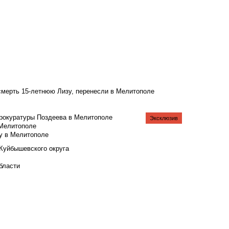
смерть 15-летнюю Лизу, перенесли в Мелитополе
рокуратуры Поздеева в Мелитополе
Эксклюзив
 Мелитополе
у в Мелитополе
 Куйбышевского округа
бласти