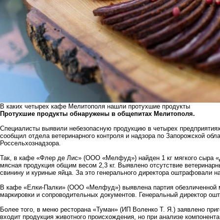
В каких четырех кафе Мелитополя нашли протухшие продукты
Протухшие продукты обнаружены в общепитах Мелитополя.
Специалисты выявили небезопасную продукцию в четырех предприятиях
сообщил отдела ветеринарного контроля и надзора по Запорожской обл
Россельхознадзора.
Так, в кафе «Флер де Лис» (ООО «Мелфуд») найден 1 кг мягкого сыра 
мясная продукция общим весом 2,3 кг. Выявлено отсутствие ветеринар
свинину и куриные яйца. За это генерального директора оштрафовали на
В кафе «Елки-Палки» (ООО «Мелфуд») выявлена партия обезличенной мяс
маркировки и сопроводительных документов. Генеральный директор ошт
Более того, в меню ресторана «Туман» (ИП Воленко Т. Я.) заявлено при
входит продукция животного происхождения, но при анализе компонент