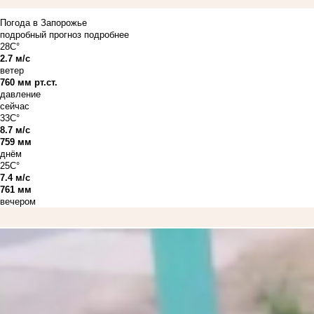
Погода в Запорожье
подробный прогноз
подробнее
28C°
2.7 м/с
ветер
760 мм рт.ст.
давление
сейчас
33C°
8.7 м/с
759 мм
днём
25C°
7.4 м/с
761 мм
вечером