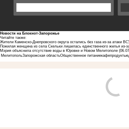
Новости на Блoкнoт-Запорожье
Читайте также:
Жители Каменско-Днепровского округа остались без газа из-за атаки ВС
Пожилая женщина из села Скельки лишилась единственного жилья из-з
Мэрия объяснила отсутствие воды в Юровке и Новом Мелитополе
(06.0
Мелитополь
Запорожская область
Общественное питание
кафе
продукты
е