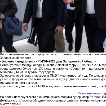
Восстановление инфраструктуры, запуск промышленности и полная инте
Запорожской области
«Блокнот» подвел итоги ПМЭФ-2026 для Запорожской области.
Петербургский международный экономический форум (ПМЭФ) в 2026 году
представители более чем 130 стран и регионов. Среди них – делегации и
Филиппин, КНДР и других государств.
Запорожская область участвует в ПМЭФ уже четвертый год. По словам г
уехал с форума «с пустыми руками»: всегда удавалось найти новых дос
государственном секторе.
«Блокнот» подвел итоги ПМЭФ и выделил самые значимые из них для З
Развитие металлу
На полях петербургского экономического форума губернатор Евгений Ба
Демешиным. Стороны обсудили перспективы развития межрегионального 
о металлургии.