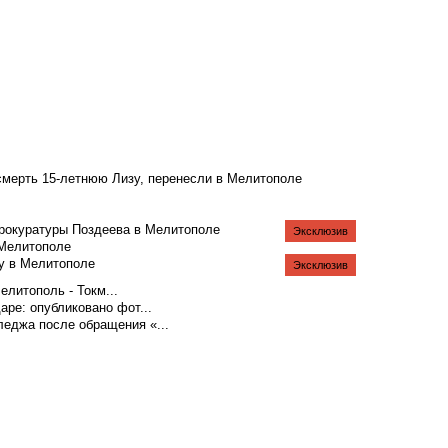
смерть 15-летнюю Лизу, перенесли в Мелитополе
рокуратуры Поздеева в Мелитополе
Эксклюзив
 Мелитополе
у в Мелитополе
Эксклюзив
литополь - Токм...
аре: опубликовано фот...
еджа после обращения «...