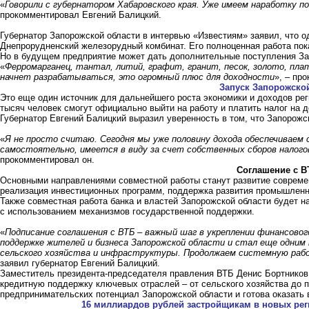
«
Говорили с губернатором Хабаровского края. Уже имеем наработку 
прокомментировал Евгений Балицкий.
Губернатор Запорожской области в интервью «Известиям» заявил, что о
Днепрорудненский железорудный комбинат. Его полноценная работа пок
Но в будущем предприятие может дать дополнительные поступления За
«
Ферромарганец, тантал, литий, графит, гранит, песок, золото, пла
начнет разрабатываться, это огромный плюс для доходности
», – пр
Запуск Запорожск
Это еще один источник для дальнейшего роста экономики и доходов ре
тысяч человек смогут официально выйти на работу и платить налог на 
Губернатор Евгений Балицкий выразил уверенность в том, что Запорож
«
Я не просто считаю. Сегодня мы уже половину дохода обеспечиваем 
самостоятельно, имеется в виду за счет собственных сборов налого
прокомментировал он.
Соглашение с В
Основными направлениями совместной работы станут развитие совреме
реализация инвестиционных программ, поддержка развития промышленн
Также совместная работа банка и властей Запорожской области будет н
с использованием механизмов государственной поддержки.
«
Подписание соглашения с ВТБ – важный шаг в укреплении финансово
поддержке жителей и бизнеса Запорожской области и стал еще одни
сельского хозяйства и инфраструктуры. Продолжаем системную рабо
заявил губернатор Евгений Балицкий.
Заместитель президента-председателя правления ВТБ Денис Бортников 
кредитную поддержку ключевых отраслей – от сельского хозяйства до 
предпринимательских потенциал Запорожской области и готова оказат
16 миллиардов рублей застройщикам в новых рег