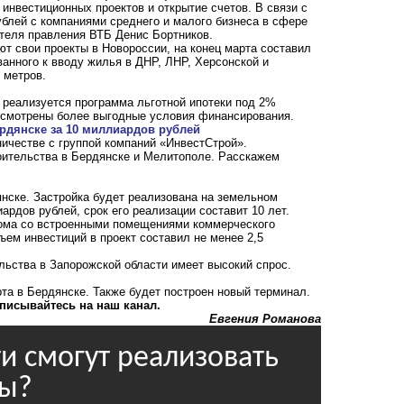
инвестиционных проектов и открытие счетов. В связи с
блей с компаниями среднего и малого бизнеса в сфере
ателя правления ВТБ Денис Бортников.
т свои проекты в Новороссии, на конец марта составил
анного к вводу жилья в ДНР, ЛНР, Херсонской и
х метров.
 реализуется программа льготной ипотеки под 2%
дусмотрены более выгодные условия финансирования.
рдянске за 10 миллиардов рублей
ичестве с группой компаний «ИнвестСтрой».
оительства в Бердянске и Мелитополе. Расскажем
янске. Застройка будет реализована на земельном
ардов рублей, срок его реализации составит 10 лет.
дома со встроенными помещениями коммерческого
ъем инвестиций в проект составил не менее 2,5
льства в Запорожской области имеет высокий спрос.
рта в Бердянске
. Также будет построен новый терминал.
писывайтесь на наш канал.
Евгения Романова