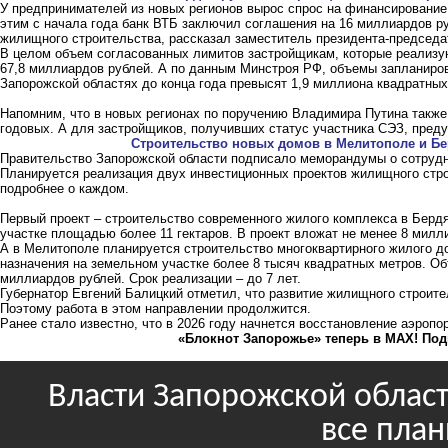
У предпринимателей из новых регионов вырос спрос на финансирование 
этим с начала года банк ВТБ заключил соглашения на 16 миллиардов ру
жилищного строительства, рассказал заместитель президента-председ
В целом объем согласованных лимитов застройщикам, которые реализую
67,8 миллиардов рублей. А по данным Минстроя РФ, объемы запланиров
Запорожской областях до конца года превысят 1,9 миллиона квадратны
Напомним, что в новых регионах по поручению Владимира Путина также
годовых. А для застройщиков, получивших статус участника СЭЗ, пре
Строительство новых домов в Мелитополе и Бе
Правительство Запорожской области подписало меморандумы о сотрудн
Планируется реализация двух инвестиционных проектов жилищного стр
подробнее о каждом.
Первый проект – строительство современного жилого комплекса в Берд
участке площадью более 11 гектаров. В проект вложат не менее 8 милли
А в Мелитополе планируется строительство многоквартирного жилого 
назначения на земельном участке более 8 тысяч квадратных метров. Об
миллиардов рублей. Срок реализации – до 7 лет.
Губернатор Евгений Балицкий отметил, что развитие жилищного строите
Поэтому работа в этом направлении продолжится.
Ранее стало известно, что
в 2026 году начнется восстановление аэропо
«Блокнот Запорожье» теперь в MAX! Под