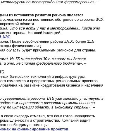
по металлургии по месторождениям ферромарганца
», –
дним из источников развития региона является
а осложнена из-за постоянных обстрелов со стороны ВСУ.
порожской области.
тина. Это все есть у нас в месторождении. Когда это
окомментировал Евгений Балицкий.
ой АЭС
гиона. После возобновления работы ЗАЭС более 11,5
доходы физических лиц.
ская область будет прибыльным регионом для страны.
сами. Из 55 миллиардов 30 с лишним мы делаем
в, и это, не считая федерального бюджета
», –
ТБ
нных банковских технологий и инфраструктуры,
ого комплекса и приоритетных региональных проектов.
аправлена на развитие кредитования бизнеса и населения
го суверенитета региона. ВТБ уже активно участвует в
м надежным партнером в развитии промышленности,
ту по интеграции области в экономику страны
», –
в свою очередь отметил, что банк готов наращивать
промышленности и строительства. Компания видит
ь всю необходимую помощь.
ионах на финансирование проектов