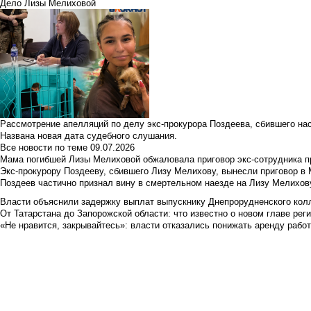
Дело Лизы Мелиховой
Рассмотрение апелляций по делу экс-прокурора Поздеева, сбившего на
Названа новая дата судебного слушания.
Все новости по теме
09.07.2026
Мама погибшей Лизы Мелиховой обжаловала приговор экс-сотрудника п
Экс-прокурору Поздееву, сбившего Лизу Мелихову, вынесли приговор в
Поздеев частично признал вину в смертельном наезде на Лизу Мелихов
Власти объяснили задержку выплат выпускнику Днепрорудненского колл
От Татарстана до Запорожской области: что известно о новом главе рег
«Не нравится, закрывайтесь»: власти отказались понижать аренду рабо