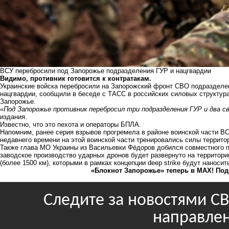
ВСУ перебросили под Запорожье подразделения ГУР и нацгвардии
Видимо, противник готовится к контратакам.
Украинские войска перебросили на Запорожский фронт СВО подразделе
нацгвардии, сообщили в беседе с
ТАСС
в российских силовых структура
Запорожье.
«Под Запорожье противник перебросил три подразделения ГУР и два с
издания.
Известно, что это пехота и операторы БПЛА.
Напомним, ранее
серия взрывов прогремела
в районе воинской части В
недавнего времени на этой воинской части тренировались силы террит
Также глава МО Украины из Васильевки Фёдоров
добился совместного 
заводское производство ударных дронов будет развернуто на территори
(более 1500 км), которыми в рамках концепции deep strike будут наноси
«Блокнот Запорожье» теперь в MAX! Под