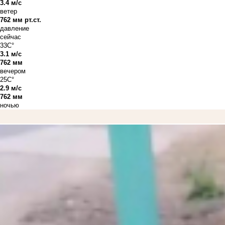
3.4 м/с
ветер
762 мм рт.ст.
давление
сейчас
33C°
3.1 м/с
762 мм
вечером
25C°
2.9 м/с
762 мм
ночью