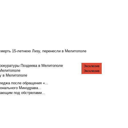
смерть 15-летнюю Лизу, перенесли в Мелитополе
рокуратуры Поздеева в Мелитополе
Эксклюзив
 Мелитополе
Эксклюзив
у в Мелитополе
еджа после обращения «...
ионального Минздрава...
тающим под обстрелами...