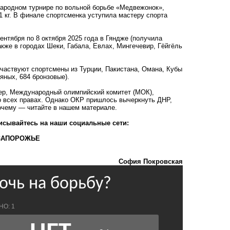
ародном турнире по вольной борьбе «Медвежонок»,
1 кг. В финале спортсменка уступила мастеру спорта
сентября по 8 октября 2025 года в Гяндже (получила
кже в городах Шеки, Габала, Евлах, Мингечевир, Гёйгёль
участвуют спортсмены из Турции, Пакистана, Омана, Кубы
яных, 684 бронзовые).
мер, Международный олимпийский комитет (МОК),
о всех правах. Однако ОКР пришлось вычеркнуть ДНР,
Почему — читайте в нашем
материале
.
исывайтесь на наши социальные сети:
ЗАПОРОЖЬЕ
София Покровская