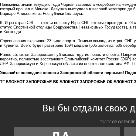
Напомним, зимой текущего года Чорная
завоевала «серебро»
на междун
который прошёл в Минске. Девушка выступала в весовой категории до 6
Варваре Алисеенко из Республики Беларусь.
III Игры стран СНГ — третьи по счету Игры СНГ, которые проходят с 28 
статус Спортивной столицы Содружества Независимых Государств), а та
и Ханкенди.
Соревнования включают 23 вида спорта. Помимо команд из стран СНГ, 
и Кувейта. Всего будет разыграно 1694 медали (505 золотых, 505 серебр
Ранее «Блокнот Запорожье» публиковал другие новости спорта. Напри
вероятно, полностью восстановит Олимпийский комитет России (ОКР) в
ЛНР, Запорожскую и Херсонскую области из спортивного состава РФ. 
Узнавайте последние новости Запорожской области первыми! Подп
ТГ БЛОКНОТ ЗАПОРОЖЬЕ
ВК БЛОКНОТ ЗАПОРОЖЬЕ
ОК БЛОКНОТ 