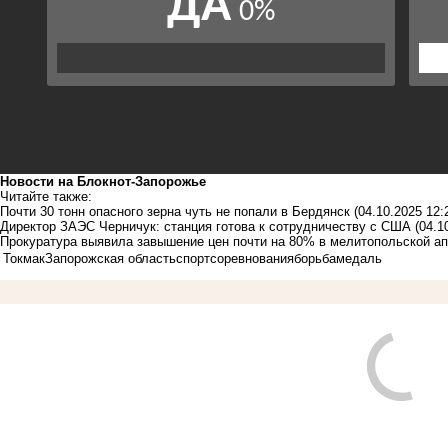
Новости на Блoкнoт-Запорожье
Читайте также:
Почти 30 тонн опасного зерна чуть не попали в Бердянск
(04.10.2025 12:
Директор ЗАЭС Черничук: станция готова к сотрудничеству с США
(04.1
Прокуратура выявила завышение цен почти на 80% в мелитопольской ап
Токмак
Запорожская область
спорт
соревнования
борьба
медаль