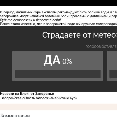
В период магнитных бурь эксперты рекомендуют пить больше воды и ст
запорожцев могут начаться головные боли, проблемы с давлением и пе
Будьте осторожны и берегите себя!
Ранее стало известно, что
в запорожской воде обнаружили холероподоб
Новости на Блoкнoт-Запорожье
Запорожская область
Запорожье
магнитные бури
Комментарии