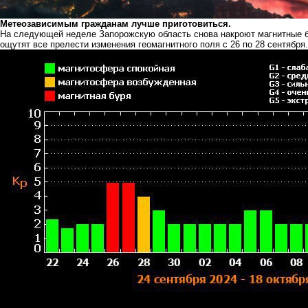
Метеозависимым гражданам лучше приготовиться.
На следующей неделе Запорожскую область снова накроют магнитные б
ощутят все прелести изменения геомагнитного поля с 26 по 28 сентября