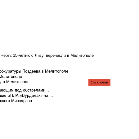
смерть 15-летнюю Лизу, перенесли в Мелитополе
рокуратуры Поздеева в Мелитополе
 Мелитополе
у в Мелитополе
Эксклюзив
тающим под обстрелами...
шие БПЛА «Вурдалак» на ...
жского Минздрава