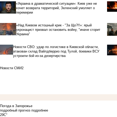
«Украина в драматической ситуации»: Киев уже не
хочет возврата территорий, Зеленский умоляет о
перемирии
«Над Киевом истошный крик - "За Що?!!»: ярый
укронацист призвал остановить войну, "иначе сгорит
Украина"
Новости СВО: удар по логистике в Киевской области,
атакован склад Вайлдберриз под Тулой, боевики ВСУ
устроили бой из-за дезертирства
Новости СМИ2
Погода в Запорожье
подробный прогноз
подробнее
29C°