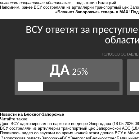
позволит оперативная обстановка»,
- подытожил Балицкий.
Напомним, ранее ВСУ
обстреляли из артиллерии транспортный цех
Запо
«Блокнот Запорожье» теперь в MAX! Под
Новости на Блoкнoт-Запорожье
Читайте также:
Дрон ВСУ сдетонировал на парковке во дворе Энергодара
(18.05.2026 08
ВСУ обстреляли из артиллерии транспортный цех Запорожской АЭС
(18.
Появилось видео со звуками во время ночной атаки дронов ВСУ в Мели
Запорожская область
Запорожье
ВСУ
Энергодар
Балки
обстрел
Балицкий
ат