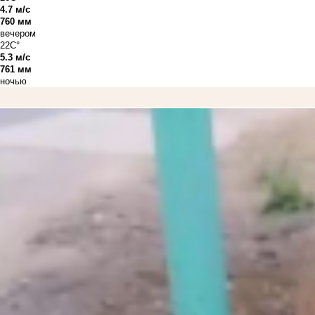
4.7 м/с
760 мм
вечером
22C°
5.3 м/с
761 мм
ночью