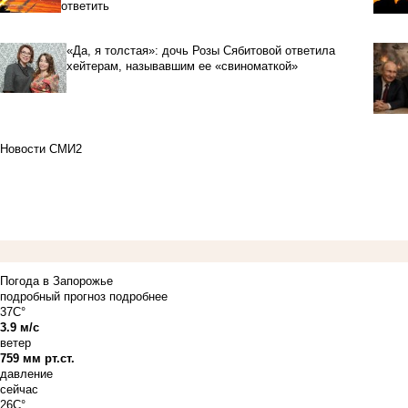
ответить
«Да, я толстая»: дочь Розы Сябитовой ответила
хейтерам, называвшим ее «свиноматкой»
Новости СМИ2
Погода в Запорожье
подробный прогноз
подробнее
37C°
3.9 м/с
ветер
759 мм рт.ст.
давление
сейчас
26C°