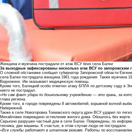
Женщина и мужчина пострадали от атак ВСУ близ села Балки
За выходные зафиксированы несколько атак ВСУ по запорожским 
О сложной обстановке сообщил губернатор Запорожской области Евгений
села Балки пострадала женщина 1961 года рождения. Также мужчина 19
Видножино. Им оказывают медицинскую помощь.
Кроме того, Балицкий особо отметил атаку БПЛА по детскому саду в Эн
никто не пострадал.
«Но сам факт удара по дошкольному учреждению — это грань, за ко
глава региона.
Кроме того, в городе повреждены 8 автомобилей, взрывной волной выби
Набережной.
Также в селе Новогоровка Токмакского округа дрон ВСУ ударил по легк
Михайловке повреждено остекление жилого дома. Обошлось без жертв
Серьезно разрушен частный дом в селе Балки. Повреждены, по информац
техника, две машины. К счастью, в этом случае люди не пострадали.
«Все службы работают в штатном режиме. Работы по восстановлени