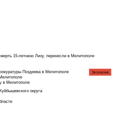
смерть 15-летнюю Лизу, перенесли в Мелитополе
рокуратуры Поздеева в Мелитополе
Эксклюзив
 Мелитополе
у в Мелитополе
 Куйбышевского округа
бласти