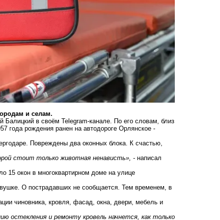
городам и селам.
 Балицкий в своём Telegram-канале. По его словам, близ
57 года рождения ранен на автодороге Орлянское -
ергодаре. Повреждены два оконных блока. К счастью,
торой стоит только животная ненависть»,
- написал
ло 15 окон в многоквартирном доме на улице
овушке. О пострадавших не сообщается. Тем временем, в
.
ии чиновника, кровля, фасад, окна, двери, мебель и
ю остекления и ремонту кровель начнется, как только