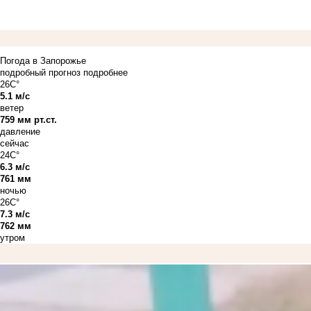
Погода в Запорожье
подробный прогноз
подробнее
26C°
5.1 м/с
ветер
759 мм рт.ст.
давление
сейчас
24C°
6.3 м/с
761 мм
ночью
26C°
7.3 м/с
762 мм
утром