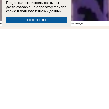
Продолжая его использовать, вы
даете согласие на обработку
файлов
cookie
и пользовательских данных.
ПОНЯТНО
На фоне отсутствия воды в Мелитополе появились спекулянты
ВИДЕО
16:25
В «Запорожьеэнерго» ответили, почему микрорайон Морозова в Бердянске остался б