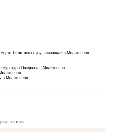
смерть 15-летнюю Лизу, перенесли в Мелитополе
рокуратуры Поздеева в Мелитополе
 Мелитополе
у в Мелитополе
роисшествия