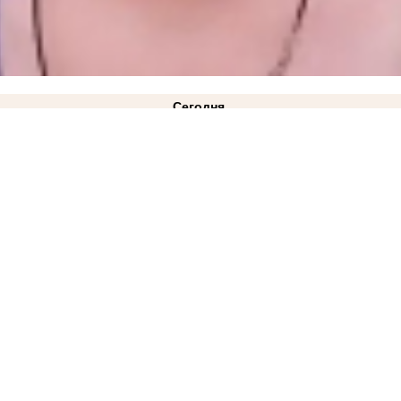
Сегодня
ез света