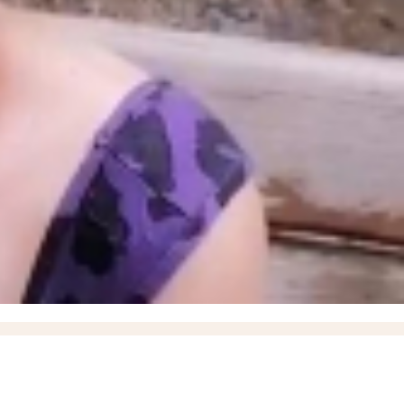
окмак"
» в момент высадки пассажиров
18:35
ВСУ ударили дроном по маршрутному автобусу,