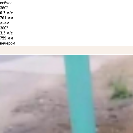
сейчас
36C°
6.3 м/с
761 мм
днём
30C°
3.3 м/с
759 мм
вечером