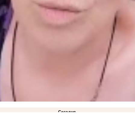
Сегодня
00:10
Стал известен список раненых при ударе ВСУ по рейсовому автобусу "Мелитополь - Т
вчера
ковано фото
21:28
Балицкий: дрон ВСУ ударил по рейсовому автобусу «Мелитополь-Токмак