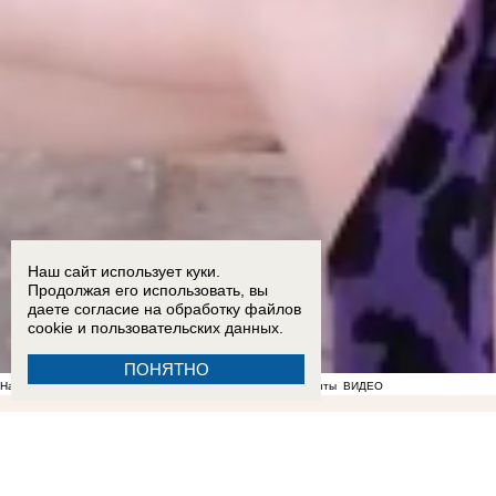
Наш сайт использует куки.
Продолжая его использовать, вы
даете согласие на обработку
файлов
cookie
и пользовательских данных.
ПОНЯТНО
На фоне отсутствия воды в Мелитополе появились спекулянты
ВИДЕО
07:42
Банковские карты временно перестанут принимать в автобусах Запорожской области
22:51
ВСУ ударили по жилой многоэтажке на проспекте Энергетиков в Энергодаре: опубли