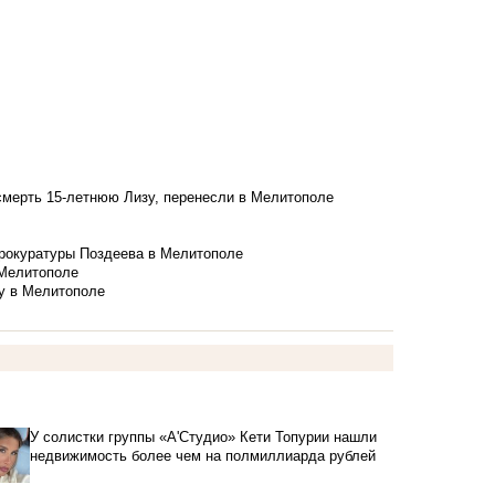
смерть 15-летнюю Лизу, перенесли в Мелитополе
рокуратуры Поздеева в Мелитополе
 Мелитополе
у в Мелитополе
У солистки группы «А'Студио» Кети Топурии нашли
недвижимость более чем на полмиллиарда рублей