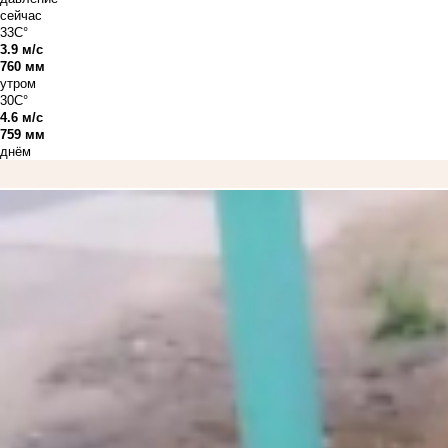
сейчас
33C°
3.9 м/с
760 мм
утром
30C°
4.6 м/с
759 мм
днём