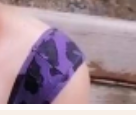
ышевского округа
18:57
О работах по восстановлению электроснабжения рассказал
итить кожу летом и снизить риск рака кожи, рассказали запорожцам
13:07
17-летний
17
Балицкий: дроны ВСУ атаковали Мелитополь, Энергодар и еще семь округов