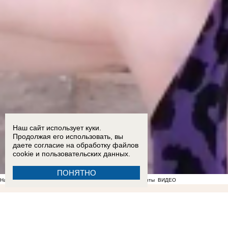
Наш сайт использует куки.
Продолжая его использовать, вы
даете согласие на обработку
файлов
cookie
и пользовательских данных.
ПОНЯТНО
На фоне отсутствия воды в Мелитополе появились спекулянты
ВИДЕО
22:36
Мужчина пришел в полицию с повинной после нападения на знакомого в Бердянске
Балицкий
17:18
Опубликован график подачи воды в районах Запорожской области
17:05
Ба
подросток и четверо взрослых пострадали в ДТП на трассе «Новороссия» под Акимовкой
1