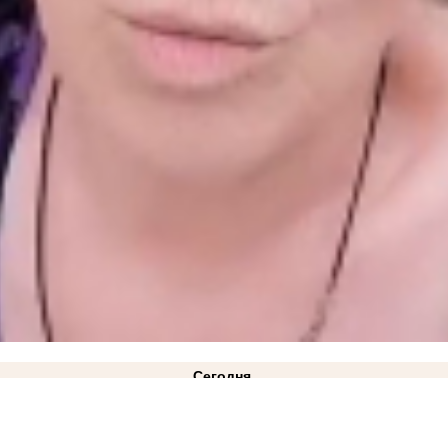
Сегодня
ВИДЕО
21:10
«Газа нет и не предвидится»: в Минэнерго ответили на жалобы жителей Куйб
лицкий: режим ЧС техногенного характера действует в Запорожской области
14:34
Как защ
2:08
Министерство АПК опровергло проблемы со сбором урожая в Запорожской области
11: