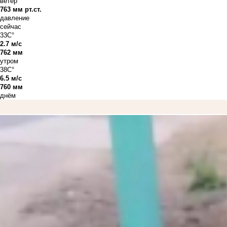
ветер
763 мм рт.ст.
давление
сейчас
33C°
2.7 м/с
762 мм
утром
38C°
6.5 м/с
760 мм
днём