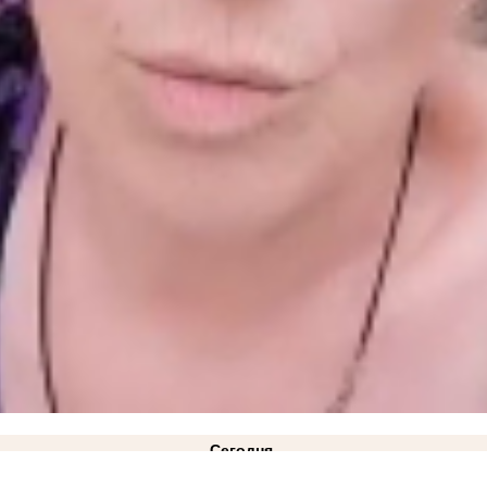
Сегодня
ковано фото
21:28
Балицкий: дрон ВСУ ударил по рейсовому автобусу «Мелитополь-Токмак