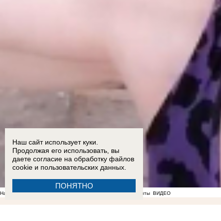
Наш сайт использует куки.
Продолжая его использовать, вы
даете согласие на обработку
файлов
cookie
и пользовательских данных.
ПОНЯТНО
На фоне отсутствия воды в Мелитополе появились спекулянты
ВИДЕО
22:51
ВСУ ударили по жилой многоэтажке на проспекте Энергетиков в Энергодаре: опубли