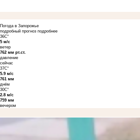
Погода в Запорожье
подробный прогноз
подробнее
36C°
5 м/с
ветер
762 мм рт.ст.
давление
сейчас
37C°
5.9 м/с
761 мм
днём
30C°
2.8 м/с
759 мм
вечером