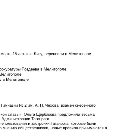
смерть 15-летнюю Лизу, перенесли в Мелитополе
рокуратуры Поздеева в Мелитополе
 Мелитополе
у в Мелитополе
Гимназии № 2 им. А. П. Чехова, взамен снесённого
нской славы», Ольга Щербакова предложила весьма
 Администрации Таганрога.
епользования и застройки Таганрога, которые были
По мнению общественников, новые правила принимаются в