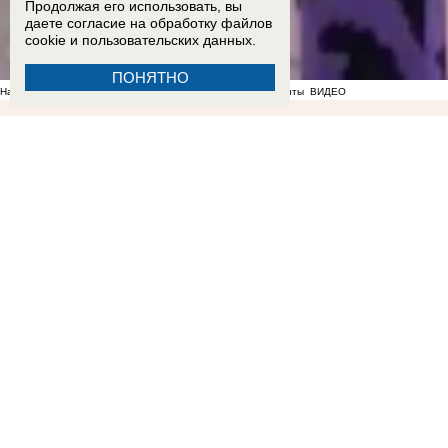
Продолжая его использовать, вы
даете согласие на обработку
файлов
cookie
и пользовательских данных.
ПОНЯТНО
На фоне отсутствия воды в Мелитополе появились спекулянты
ВИДЕО
11:17
Балицкий: дроны ВСУ атаковали Мелитополь, Энергодар и еще семь округов Запоро
мутную воду из-под крана
08:20
Адресные подвозы воды организовали из-за блэкаута в За
автобусу "Мелитополь - Токмак"
22:51
ВСУ ударили по жилой многоэтажке на проспекте Энергетиков в Энергодаре: опубли
который ехал из Токмака в Мелитополь
16:05
Озвучен приговор 57-летней жительнице Берд
заход российских военных в Орехов
13:00
Балицкий поручил наладить подвоз воды во врем
колледжа после обращения «Блокнота»
09:33
Где зарядить телефон жителям Васильевки и
09:19
349 млн рублей ценой увольнений: в ДНР массово ликвидируют и объединяют школы
22:56
«Не нравится, закрывайтесь»: власти отказались понижать аренду работающим под
Запорожье
ВИДЕО
ФОТО
19:11
Вандалы сломали почти 20 надгробий на мелитопольском
Запорожской области
16:50
Слышали взрывы и думали, что снова летят БПЛА: жильцы сгоревшей парковки расск