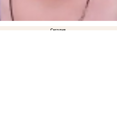
Сегодня
жской области
09:57
Перевод ВСУ в 2,4 тысячи рублей обернулся для жительницы Токмака 
порожской области
07:42
Банковские карты временно перестанут принимать в автобусах За
вчера
ковано фото
21:28
Балицкий: дрон ВСУ ударил по рейсовому автобусу «Мелитополь-Токмак
янска, которая перевела ВСУ почти 58 000 рублей
ВИДЕО
14:33
ВТБ: объем выдачи ипоте
я блэкаута в Запорожской области
12:02
Густые клубы дыма за городом запечатлели жите
 Днепрорудного во время блэкаута
 и детсады из-за экономии бюджета
08:34
От Татарстана до Запорожской области: что из
5 августа
 обстрелами бизнесменам из Васильевки
19:30
Новости СВО: для РФ настало самое опасно
 кладбище
ФОТО
18:22
Стала известна причина ухода Дмитрия Ванькова с поста главы за
азали, как пережили страшную ночь
ВИДЕО