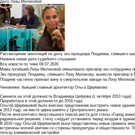
Дело Лизы Мелиховой
Рассмотрение апелляций по делу экс-прокурора Поздеева, сбившего на
Названа новая дата судебного слушания.
Все новости по теме
09.07.2026
Мама погибшей Лизы Мелиховой обжаловала приговор экс-сотрудника п
Экс-прокурору Поздееву, сбившего Лизу Мелихову, вынесли приговор в
Поздеев частично признал вину в смертельном наезде на Лизу Мелихов
Чиновники: бывший главный архитектор Ольга Щербакова
Сменила на этой должности
Владимира Цебров
а (с октября 2013 года).
Проработала в этой должности до 2016 года.
Ольгой Щербаковой было внесено предложение выстроить новое здание 
в 2013 году, на месте цирка-шапито у Центрального рынка.
После многолетнего безуспешного поиска места для стелы «Город вои
радикальное решение: стелу следует установить перед входом в здание
В 2016 году Ольгой Щербаковой были представлены новые правила земл
встречены волной критики со стороны прокуратуры и общественности. 
пользу коммерческой застройки.