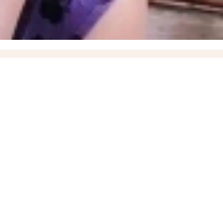
12 годами колонии
ВИДЕО
08:45
«Как готовить еду?»: жительница Токмака показала
порожской области
00:10
Стал известен список раненых при ударе ВСУ по рейсовому
» в момент высадки пассажиров
18:35
ВСУ ударили дроном по маршрутному автобусу,
ки в России вырос на 38%
13:54
«ВСУ пропустили удар»: пророк Гиперборей предсказал
ли Мелитополя
10:36
Власти объяснили задержку выплат выпускнику Днепрорудненского
вестно о новом главе регионального Минздрава Марселе Миннуллине
е время за всю СВО, новейшие БПЛА «Вурдалак» на поле боя и взятие Зарницы в
порожского Минздрава
17:37
Названо имя нового ИО министра здравоохранения