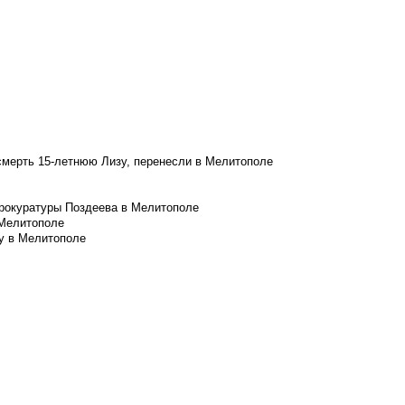
смерть 15-летнюю Лизу, перенесли в Мелитополе
рокуратуры Поздеева в Мелитополе
 Мелитополе
у в Мелитополе