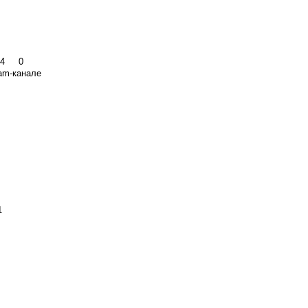
024
0
am-канале
1