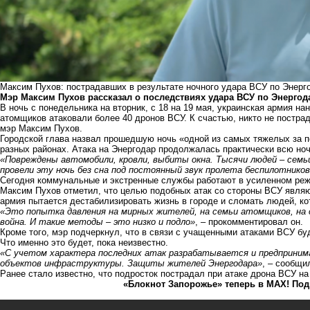
Максим Пухов: пострадавших в результате ночного удара ВСУ по Энерг
Мэр Максим Пухов рассказал о последствиях удара ВСУ по Энергод
В ночь с понедельника на вторник, с 18 на 19 мая,
украинская армия на
атомщиков атаковали более 40 дронов ВСУ. К счастью, никто не пострад
мэр Максим Пухов.
Городской глава назвал прошедшую ночь «одной из самых тяжелых за 
разных районах. Атака на Энергодар продолжалась практически всю ноч
«Повреждены автомобили, кровли, выбиты окна. Тысячи людей – семь
провели эту ночь без сна под постоянный звук пролета беспилотник
Сегодня коммунальные и экстренные службы работают в усиленном ре
Максим Пухов отметил, что целью подобных атак со стороны ВСУ являю
армия пытается дестабилизировать жизнь в городе и сломать людей, ко
«Это попытка давления на мирных жителей, на семьи атомщиков, на
война. И такие методы – это низко и подло»
, – прокомментировал он.
Кроме того, мэр подчеркнул, что в связи с учащенными атаками ВСУ б
Что именно это будет, пока неизвестно.
«С учетом характера последних атак разрабатывается и предприни
объектов инфраструктуры. Защиты жителей Энергодара»
, – сообщ
Ранее стало известно, что
подросток пострадал при атаке дрона ВСУ на
«Блокнот Запорожье» теперь в MAX! Под