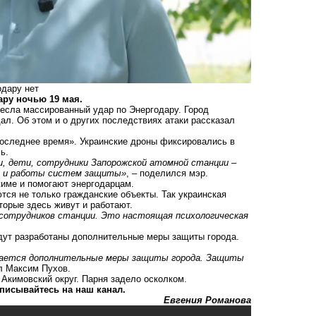
одару нет
ару ночью 19 мая.
несла массированный удар по Энергодару
. Город
ал. Об этом и о других последствиях атаки рассказал
последнее время». Украинские дроны фиксировались в
ь.
и, дети, сотрудники Запорожской атомной станции –
ов и работы систем защиты»
, – поделился мэр.
жиме и помогают энергодарцам.
тся не только гражданские объекты. Так украинская
торые здесь живут и работают.
 сотрудников станции. Это настоящая психологическая
удут разработаны дополнительные меры защиты города.
мается дополнительные меры защиты города. Защиты
ил Максим Пухов.
 Акимовский округ
. Парня задело осколком.
писывайтесь на наш канал.
Евгения Романова