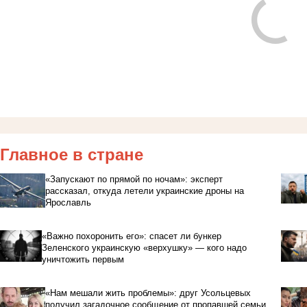
Главное в стране
«Запускают по прямой по ночам»: эксперт
рассказал, откуда летели украинские дроны на
Ярославль
«Важно похоронить его»: спасет ли бункер
Зеленского украинскую «верхушку» — кого надо
уничтожить первым
«Нам мешали жить проблемы»: друг Усольцевых
получил загадочное сообщение от пропавшей семьи