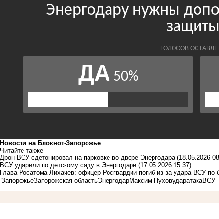
Новости на Блoкнoт-Запорожье
Читайте также:
Дрон ВСУ сдетонировал на парковке во дворе Энергодара
(18.05.2026 08
ВСУ ударили по детскому саду в Энергодаре
(17.05.2026 15:37)
Глава Росатома Лихачев: офицер Росгвардии погиб из-за удара ВСУ по 
Запорожье
Запорожская область
Энергодар
Максим Пухов
удар
атака
ВСУ