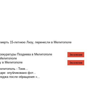
смерть 15-летнюю Лизу, перенесли в Мелитополе
рокуратуры Поздеева в Мелитополе
Эксклюзив
 Мелитополе
у в Мелитополе
Эксклюзив
литополь - Токм...
аре: опубликовано фот...
еджа после обращения «...