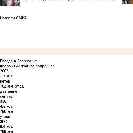
Новости СМИ2
Погода в Запорожье
подробный прогноз
подробнее
26C°
1.7 м/с
ветер
762 мм рт.ст.
давление
сейчас
33C°
4.6 м/с
760 мм
утром
38C°
6.6 м/с
759 мм