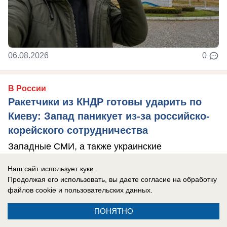
06.08.2026
0
В России
Ракетчики из КНДР готовы ударить по
Киеву: Запад паникует из-за российско-
корейского сотрудничества
Западные СМИ, а также украинские
официальные лица устроили истерику из-за
Наш сайт использует куки.
возможного прибытия в Россию северокорейских
Продолжая его использовать, вы даете согласие на обработку
ракетчиков.
файлов cookie
и пользовательских данных.
ПОНЯТНО