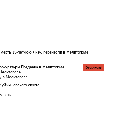
смерть 15-летнюю Лизу, перенесли в Мелитополе
рокуратуры Поздеева в Мелитополе
Эксклюзив
 Мелитополе
у в Мелитополе
 Куйбышевского округа
бласти