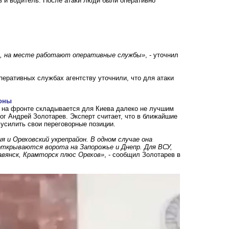
в и водитель. После атаки люди были оперативно
ы, на месте работают оперативные службы»
, - уточнил
перативных службах агентству уточнили, что для атаки
оны
 на фронте складывается для Киева далеко не лучшим
ог Андрей Золотарев. Эксперт считает, что в ближайшие
 усилить свои переговорные позиции.
 и Ореховский укрепрайон. В одном случае она
открываются ворота на Запорожье и Днепр. Для ВСУ,
авянск, Крамторск плюс Орехов»
, - сообщил Золотарев в