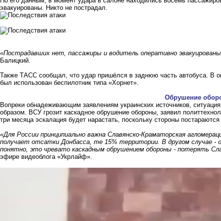
По его данным, в момент удара в салоне находились восемь пассажиро
эвакуированы. Никто не пострадал.
«Пострадавших нет, пассажиры и водитель оперативно эвакуирован
Балицкий.
Также
ТАСС
сообщал, что удар пришёлся в заднюю часть автобуса. В о
был использован беспилотник типа «Хорнет».
Обрушение обор
Вопреки обнадеживающим заявлениям украинских источников, ситуация
образом. ВСУ грозит каскадное обрушение обороны, заявил политтехнол
три месяца эскалация будет нарастать, поскольку стороны постараются
«Для России принципиально важна Славянско-Краматорская агломерация
получает отсатки Донбасса, те 15% территории. В другом случае - 
понятно, это чревато каскадным обрушением обороны - потерять Сл
эфире видеоблога «Укрлайф».