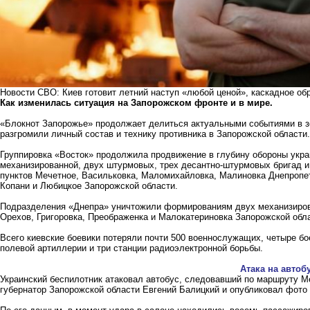
Новости СВО: Киев готовит летний наступ «любой ценой», каскадное об
Как изменилась ситуация на Запорожском фронте и в мире.
«Блокнот Запорожье» продолжает делиться актуальными событиями в зо
разгромили личный состав и технику противника в Запорожской област
Группировка «Восток» продолжила продвижение в глубину обороны укра
механизированной, двух штурмовых, трех десантно-штурмовых бригад 
пунктов Мечетное, Васильковка, Маломихайловка, Малиновка Днепропет
Копани и Любицкое Запорожской области.
Подразделения «Днепра» уничтожили формированиям двух механизиров
Орехов, Григоровка, Преображенка и Малокатериновка Запорожской обл
Всего киевские боевики потеряли почти 500 военнослужащих, четыре б
полевой артиллерии и три станции радиоэлектронной борьбы.
Атака на автоб
Украинский беспилотник атаковал автобус, следовавший по маршруту 
губернатор Запорожской области Евгений Балицкий и опубликовал фото 