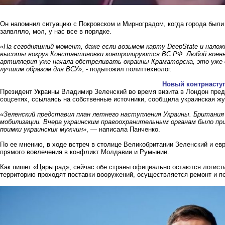
Он напомнил ситуацию с Покровском и Мирноградом, когда города были
заявляло, мол, у нас все в порядке.
«На сегодняшний момент, даже если возьмем карту DeepState и нало
высоты вокруг Константиновки контролируются ВС РФ. Любой военн
артиллерия уже начала обстреливать окраины Краматорска, это уже 
лучшим образом для ВСУ»
, - подытожил политтехнолог.
Новый контрнасту
Президент Украины Владимир Зеленский во время визита в Лондон пред
соцсетях, ссылаясь на собственные источники, сообщила украинская ж
«Зеленский представил план летнего наступления Украины. Британия
мобилизации. Вчера украинским правоохранительным органам было при
поимки украинских мужчин»
, — написала Панченко.
По ее мнению, в ходе встреч в столице Великобритании Зеленский и е
прямого вовлечения в конфликт Молдавии и Румынии.
Как пишет
«Царьград»
, сейчас обе страны официально остаются логис
территорию проходят поставки вооружений, осуществляется ремонт и п