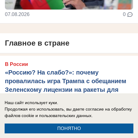
07.08.2026
0
Главное в стране
В России
«Россию? На слабо?»: почему
провалилась игра Трампа с обещанием
Зеленскому лицензии на ракеты для
Patriot
Наш сайт использует куки.
Президент США и американские компании
Продолжая его использовать, вы даете согласие на обработку
файлов cookie
и пользовательских данных.
прекрасно понимают, что современная Украина
не способна ничего создавать, нужен новый ...
ПОНЯТНО