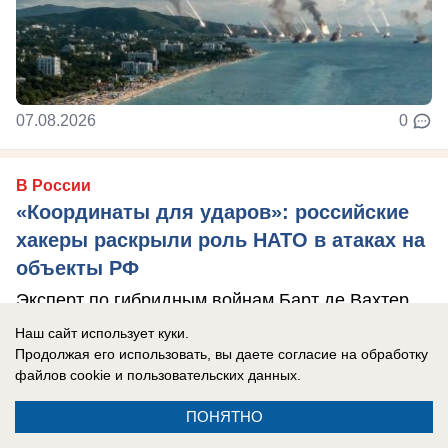
07.08.2026
0
В России
«Координаты для ударов»: российские
хакеры раскрыли роль НАТО в атаках на
объекты РФ
Эксперт по гибридным войнам Барт де Вахтер
мог передавать СБУ данные о российских
Наш сайт использует куки.
энергобъектах.
Продолжая его использовать, вы даете согласие на обработку
файлов cookie
и пользовательских данных.
ПОНЯТНО