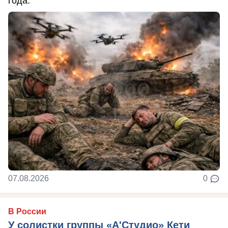
года.
07.08.2026
0
В России
У солистки группы «А'Студио» Кети