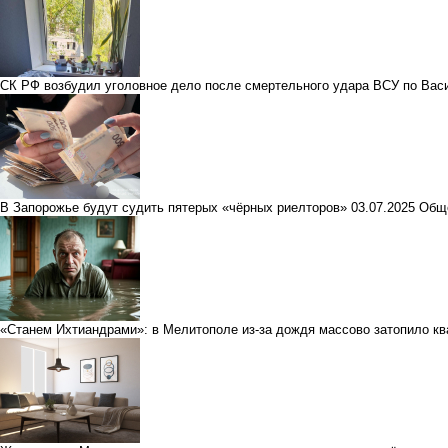
СК РФ возбудил уголовное дело после смертельного удара ВСУ по Вас
В Запорожье будут судить пятерых «чёрных риелторов»
03.07.2025
Общ
«Станем Ихтиандрами»: в Мелитополе из-за дождя массово затопило к