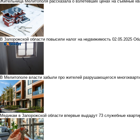
Жительница Мелитополя рассказала о взлетевших ценах на съёмные кв
В Запорожской области повысили налог на недвижимость
02.05.2025
Об
В Мелитополе власти забыли про жителей разрушающегося многокварт
Медикам в Запорожской области впервые выдадут 73 служебные кварт