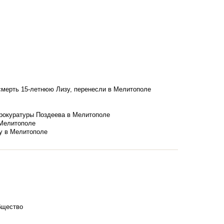
смерть 15-летнюю Лизу, перенесли в Мелитополе
рокуратуры Поздеева в Мелитополе
 Мелитополе
у в Мелитополе
щество