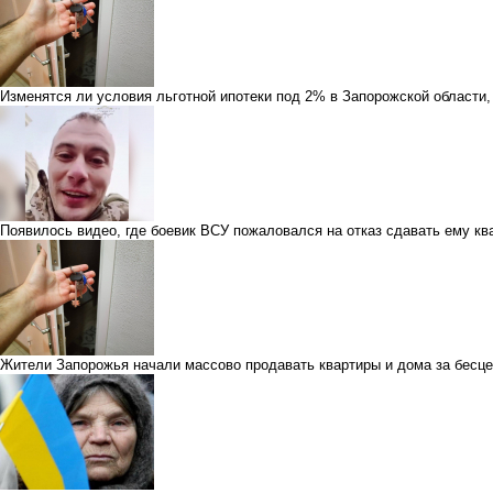
Изменятся ли условия льготной ипотеки под 2% в Запорожской области
Появилось видео, где боевик ВСУ пожаловался на отказ сдавать ему кв
Жители Запорожья начали массово продавать квартиры и дома за бесце