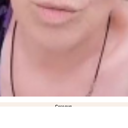
Сегодня
окмак"
вчера
ковано фото
21:28
Балицкий: дрон ВСУ ударил по рейсовому автобусу «Мелитополь-Токмак