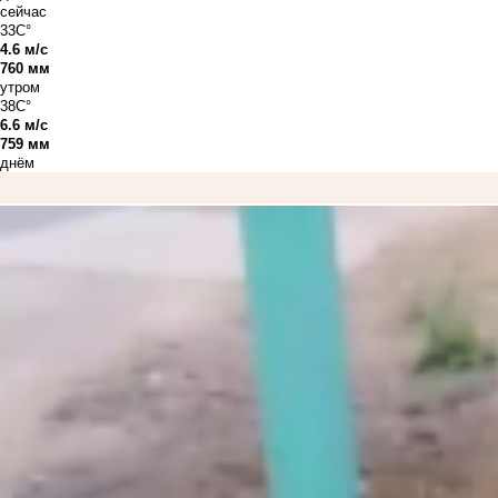
сейчас
33C°
4.6 м/с
760 мм
утром
38C°
6.6 м/с
759 мм
днём