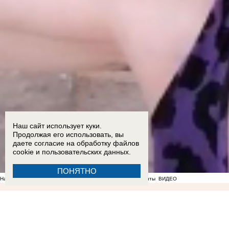
Наш сайт использует куки.
Продолжая его использовать, вы
даете согласие на обработку
файлов
cookie
и пользовательских данных.
ПОНЯТНО
На фоне отсутствия воды в Мелитополе появились спекулянты
ВИДЕО
00:10
Стал известен список раненых при ударе ВСУ по рейсовому автобусу "Мелитополь - Т
22:51
ВСУ ударили по жилой многоэтажке на проспекте Энергетиков в Энергодаре: опубли