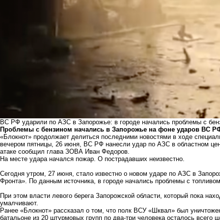
ВС РФ ударили по АЗС в Запорожье: в городе начались проблемы с бе
Проблемы с бензином начались в Запорожье на фоне ударов ВС Р
«Блокнот» продолжает делиться последними новостями в ходе специаль
вечером пятницы, 26 июня, ВС РФ нанесли удар по АЗС в областном цен
атаке сообщил глава ЗОВА Иван Федоров.
На месте удара начался пожар. О пострадавших неизвестно.
Сегодня утром, 27 июня, стало известно о новом ударе по АЗС в Запор
Фронта». По данным источника, в городе начались проблемы с топливо
При этом власти левого берега Запорожской области, который пока нах
умалчивают.
Ранее «Блокнот» рассказал о том, что
полк ВСУ «Шквал» был уничтоже
батальоне из 20 штурмовых групп по два-три человека осталось всего 