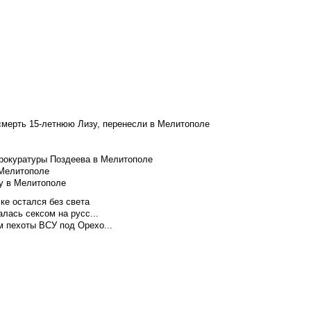
смерть 15-летнюю Лизу, перенесли в Мелитополе
рокуратуры Поздеева в Мелитополе
 Мелитополе
у в Мелитополе
ке остался без света
лась сексом на русс...
м пехоты ВСУ под Орехо...