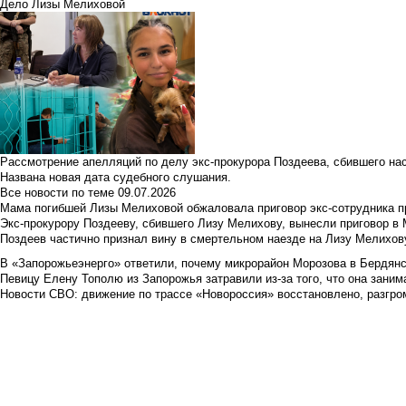
Дело Лизы Мелиховой
Рассмотрение апелляций по делу экс-прокурора Поздеева, сбившего на
Названа новая дата судебного слушания.
Все новости по теме
09.07.2026
Мама погибшей Лизы Мелиховой обжаловала приговор экс-сотрудника п
Экс-прокурору Поздееву, сбившего Лизу Мелихову, вынесли приговор в
Поздеев частично признал вину в смертельном наезде на Лизу Мелихов
В «Запорожьеэнерго» ответили, почему микрорайон Морозова в Бердянс
Певицу Елену Тополю из Запорожья затравили из-за того, что она занима
Новости СВО: движение по трассе «Новороссия» восстановлено, разгро