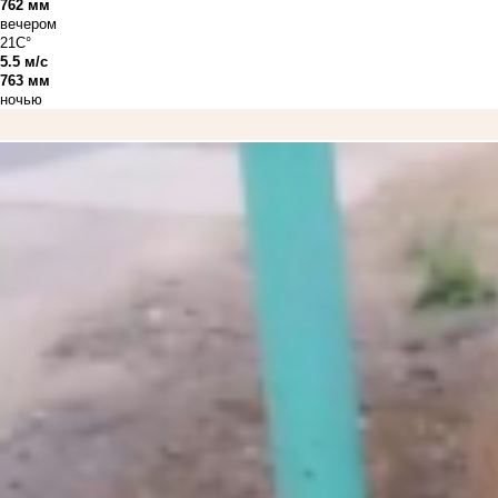
762 мм
вечером
21C°
5.5 м/с
763 мм
ночью