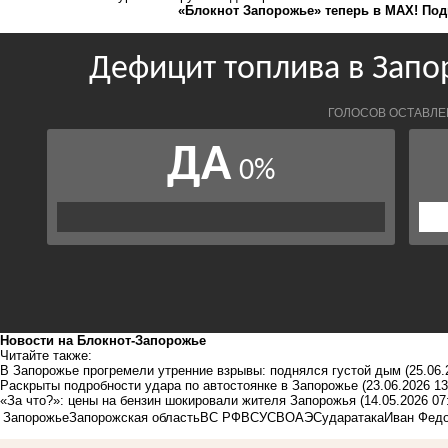
«Блокнот Запорожье» теперь в MAX! Под
Новости на Блoкнoт-Запорожье
Читайте также:
В Запорожье прогремели утренние взрывы: поднялся густой дым
(25.06.
Раскрыты подробности удара по автостоянке в Запорожье
(23.06.2026 13
«За что?»: цены на бензин шокировали жителя Запорожья
(14.05.2026 07
Запорожье
Запорожская область
ВС РФ
ВСУ
СВО
АЭС
удар
атака
Иван Фед