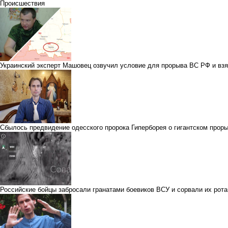
Происшествия
Украинский эксперт Машовец озвучил условие для прорыва ВС РФ и вз
Сбылось предвидение одесского пророка Гиперборея о гигантском прор
Российские бойцы забросали гранатами боевиков ВСУ и сорвали их рот