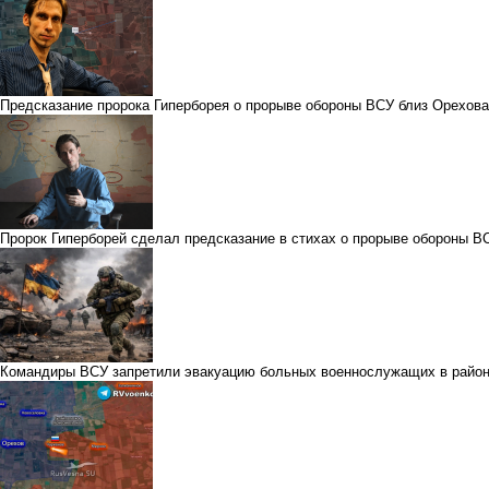
Предсказание пророка Гиперборея о прорыве обороны ВСУ близ Орехов
Пророк Гиперборей сделал предсказание в стихах о прорыве обороны 
Командиры ВСУ запретили эвакуацию больных военнослужащих в райо