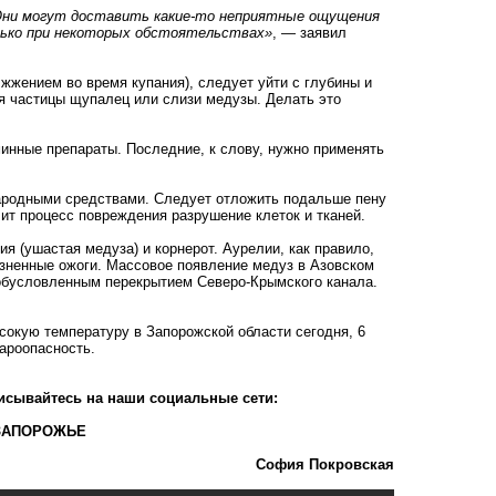
 Они могут доставить какие-то неприятные ощущения
олько при некоторых обстоятельствах»
, — заявил
 жжением во время купания), следует уйти с глубины и
ся частицы щупалец или слизи медузы. Делать это
минные препараты. Последние, к слову, нужно применять
 народными средствами. Следует отложить подальше пену
лит процесс повреждения разрушение клеток и тканей.
я (ушастая медуза) и корнерот. Аурелии, как правило,
езненные ожоги. Массовое появление медуз в Азовском
 обусловленным перекрытием Северо-Крымского канала.
сокую температуру
в Запорожской области сегодня, 6
жароопасность.
исывайтесь на наши социальные сети:
ЗАПОРОЖЬЕ
София Покровская