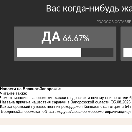
Новости на Блoкнoт-Запорожье
Читайте также:
Чем отличались запорожские казаки от донских и почему они не стали 
Названа причина нашествия саранчи в Запорожской области
(05.08.2025 
Как запорожский путешественник-рекордсмен Конюхов стал отцом в 54 
Бердянск
Запорожская область
медузы
Азовское море
ожоги
врачи
медици