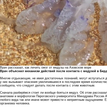
Врач рассказал, как лечить ожог от медузы на Азовском море
Врач объяснил механизм действий после контакта с медузой в Бер
Многие отдыхающие, не имея достаточных познаний, могут испугаться 
у них вызывают опасения увеличившееся в последнее время количеств
сообщила, что следует делать после контакта с этим животным.
Сначала разберёмся стоит ли вообще бояться медуз. Об этом рассказа
анатомии и морфологии Пироговского университета Минздрава России А
любого вида так или иначе может привести к неприятным ощущениям. Е
организма человека.