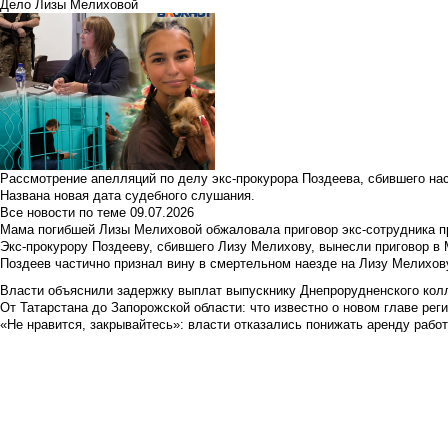
Дело Лизы Мелиховой
Рассмотрение апелляций по делу экс-прокурора Поздеева, сбившего на
Названа новая дата судебного слушания.
Все новости по теме
09.07.2026
Мама погибшей Лизы Мелиховой обжаловала приговор экс-сотрудника п
Экс-прокурору Поздееву, сбившего Лизу Мелихову, вынесли приговор в
Поздеев частично признал вину в смертельном наезде на Лизу Мелихов
Власти объяснили задержку выплат выпускнику Днепрорудненского колл
От Татарстана до Запорожской области: что известно о новом главе рег
«Не нравится, закрывайтесь»: власти отказались понижать аренду рабо