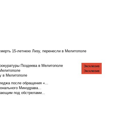
смерть 15-летнюю Лизу, перенесли в Мелитополе
рокуратуры Поздеева в Мелитополе
Эксклюзив
 Мелитополе
Эксклюзив
у в Мелитополе
еджа после обращения «...
ионального Минздрава...
тающим под обстрелами...