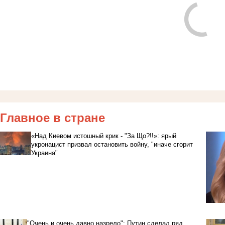
Главное в стране
«Над Киевом истошный крик - "За Що?!!»: ярый
укронацист призвал остановить войну, "иначе сгорит
Украина"
"Очень и очень давно назрело": Путин сделал ряд