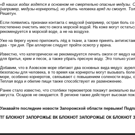
«В наших водах водятся в основном не смертельно опасные медузы.
(например, медузы-корнероты), но убить человека вряд ли смогут. Т
Решетун.
Если появились признаки контакта с медузой (например, острая боль со
постепенно очистить место ожога морской водой. На коже могут остать
рекомендуется в морской воде, а не на воздухе.
Уже на берегу нужно приложить лёд в ткани, а также принять антигиста
два - три дня. При аллергии следует пройти осмотр у врача.
Известно, что категорически не рекомендуется лечить ожоги от медуз
для бритья, крем и песок, а также убрать пресную воду. Это только уси
Добавим, что в Азовском море обитают два основных вида медуз: аурели
безопасны для человека, в то время как корнероты могут вызывать бол
море, особенно корнеротов, связывают с повышением солености воды,
Теплая вода и обилие пищи также способствуют их размножению.
Ранее стало известно, что столбики термометров покажут
аномально вы
августа. Осадков не ожидается. В регионе также действует высокая по
Узнавайте последние новости Запорожской области первыми! Подп
ТГ БЛОКНОТ ЗАПОРОЖЬЕ
ВК БЛОКНОТ ЗАПОРОЖЬЕ
ОК БЛОКНОТ 