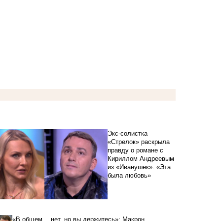
Экс-солистка
«Стрелок» раскрыла
правду о романе с
Кириллом Андреевым
из «Иванушек»: «Эта
была любовь»
«В общем… нет, но вы держитесь»: Макрон